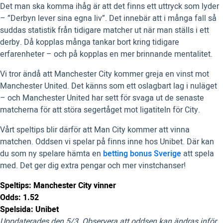
Det man ska komma ihåg är att det finns ett uttryck som lyder
– ”Derbyn lever sina egna liv”. Det innebär att i många fall så
suddas statistik från tidigare matcher ut när man ställs i ett
derby. Då kopplas många tankar bort kring tidigare
erfarenheter – och på kopplas en mer brinnande mentalitet.
Vi tror ändå att Manchester City kommer greja en vinst mot
Manchester United. Det känns som ett oslagbart lag i nuläget
– och Manchester United har sett för svaga ut de senaste
matcherna för att störa segertåget mot ligatiteln för City.
Vårt speltips blir därför att Man City kommer att vinna
matchen. Oddsen vi spelar på finns inne hos Unibet. Där kan
du som ny spelare hämta en
betting bonus Sverige
att spela
med. Det ger dig extra pengar och mer vinstchanser!
Speltips: Manchester City vinner
Odds: 1.52
Spelsida: Unibet
Uppdaterades den 5/3. Observera att oddsen kan ändras inför