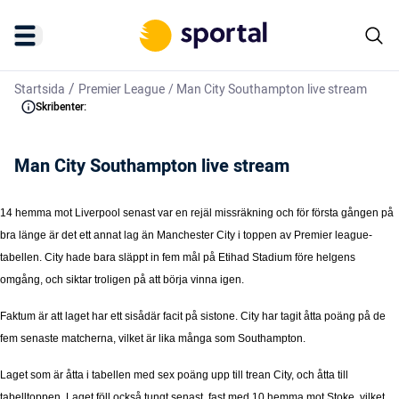
/
Startsida
Premier League
/
Man City Southampton live stream
Skribenter:
Man City Southampton live stream
14 hemma mot Liverpool senast var en rejäl missräkning och för första gången på
bra länge är det ett annat lag än Manchester City i toppen av Premier league-
tabellen. City hade bara släppt in fem mål på Etihad Stadium före helgens
omgång, och siktar troligen på att börja vinna igen.
Faktum är att laget har ett sisådär facit på sistone. City har tagit åtta poäng på de
fem senaste matcherna, vilket är lika många som Southampton.
Laget som är åtta i tabellen med sex poäng upp till trean City, och åtta till
tabelltoppen. Laget föll också tungt senast, fast med 10 hemma mot Stoke, vilket