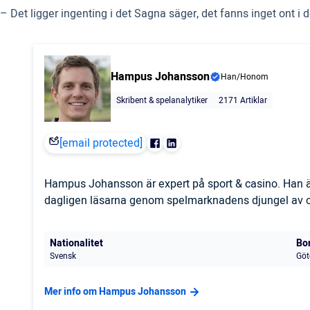
– Det ligger ingenting i det Sagna säger, det fanns inget ont i
Hampus Johansson
Han/Honom
Skribent & spelanalytiker
2171 Artiklar
[email protected]
Hampus Johansson är expert på sport & casino. Han är
dagligen läsarna genom spelmarknadens djungel av odd
Nationalitet
Bo
Svensk
Göt
Mer info om Hampus Johansson