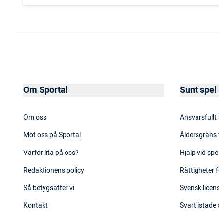
Om Sportal
Sunt spel
Om oss
Ansvarsfullt
Möt oss på Sportal
Åldersgräns 
Varför lita på oss?
Hjälp vid sp
Redaktionens policy
Rättigheter f
Så betygsätter vi
Svensk licens
Kontakt
Svartlistade