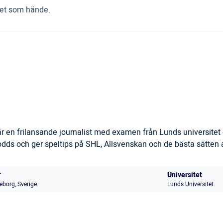
 det som hände.
 en frilansande journalist med examen från Lunds universitet 
s och ger speltips på SHL, Allsvenskan och de bästa sätten at
r
Universitet
eborg, Sverige
Lunds Universitet