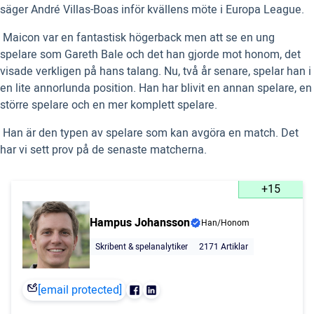
säger André Villas-Boas inför kvällens möte i Europa League.
 Maicon var en fantastisk högerback men att se en ung
spelare som Gareth Bale och det han gjorde mot honom, det
visade verkligen på hans talang. Nu, två år senare, spelar han i
en lite annorlunda position. Han har blivit en annan spelare, en
större spelare och en mer komplett spelare.
 Han är den typen av spelare som kan avgöra en match. Det
har vi sett prov på de senaste matcherna.
+15
Hampus Johansson
Han/Honom
Skribent & spelanalytiker
2171 Artiklar
[email protected]