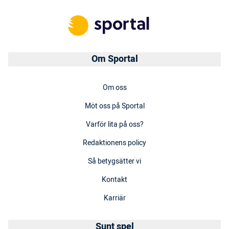
Om Sportal
Om oss
Möt oss på Sportal
Varför lita på oss?
Redaktionens policy
Så betygsätter vi
Kontakt
Karriär
Sunt spel