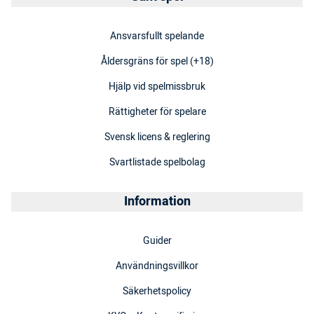
Ansvarsfullt spelande
Åldersgräns för spel (+18)
Hjälp vid spelmissbruk
Rättigheter för spelare
Svensk licens & reglering
Svartlistade spelbolag
Information
Guider
Användningsvillkor
Säkerhetspolicy