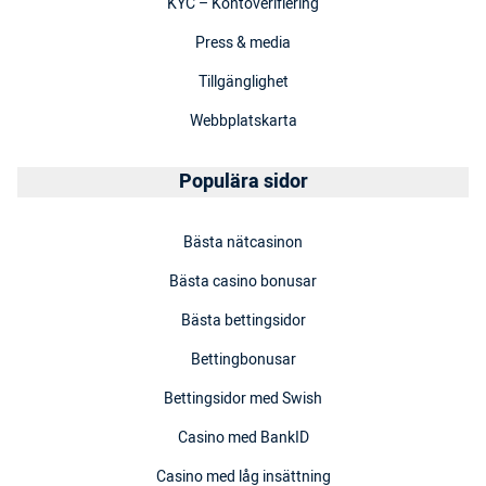
KYC – Kontoverifiering
Press & media
Tillgänglighet
Webbplatskarta
Populära sidor
Bästa nätcasinon
Bästa casino bonusar
Bästa bettingsidor
Bettingbonusar
Bettingsidor med Swish
Casino med BankID
Casino med låg insättning