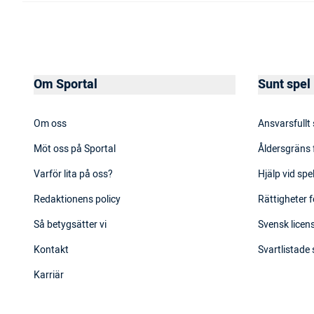
Om Sportal
Sunt spel
Om oss
Ansvarsfullt
Möt oss på Sportal
Åldersgräns 
Varför lita på oss?
Hjälp vid sp
Redaktionens policy
Rättigheter f
Så betygsätter vi
Svensk licens
Kontakt
Svartlistade
Karriär