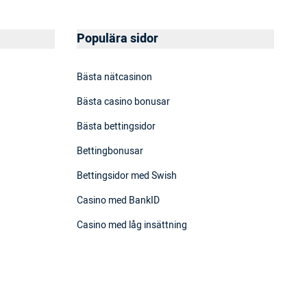
Populära sidor
Bästa nätcasinon
Bästa casino bonusar
Bästa bettingsidor
Bettingbonusar
Bettingsidor med Swish
Casino med BankID
Casino med låg insättning