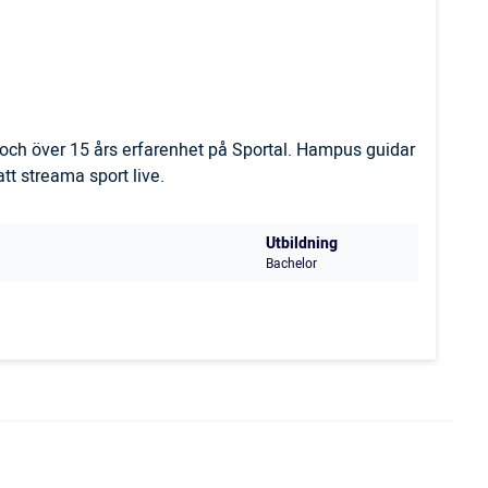
och över 15 års erfarenhet på Sportal. Hampus guidar
t streama sport live.
Utbildning
Bachelor