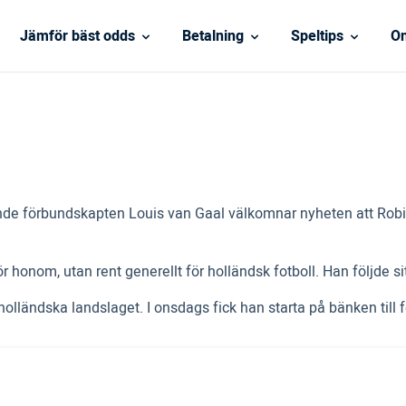
Jämför bäst odds
Betalning
Speltips
On
e förbundskapten Louis van Gaal välkomnar nyheten att Robin v
för honom, utan rent generellt för holländsk fotboll. Han följde 
 holländska landslaget. I onsdags fick han starta på bänken till