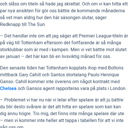
och slåss om titeln så hade jag skrattat. Och om vi kan hitta ett
par nya ansikten för gör oss bättre de kommande månaderna
så vet man aldrig hur den här säsongen slutar, säger
Redknapp till The Sun.
– Det handlar inte om att jag säger att Premier League-titeln är
på väg till Tottenham eftersom det fortfarande är så många
storklubbar som är med i kampen. Men vi vet bättre mot slutet
av januari – det här kan bli en livsviktig månad för oss.
Den senaste tiden har Tottenham kopplats ihop med Boltons
mittback Gary Cahill och Santos stortalang Paulo Henrique
Ganso. Cahill kommer inte överens om något kontrakt med
Chelsea
och Gansos agent rapporteras vara på plats i London.
– Problemet vi har nu när vi letar efter spelare är att ju bättre
du blir desto svårare är det att hitta en spelare som kan kan
dig ännu högre. Tro mig, det finns inte många spelare där ute
– men vi kommer inte heller att tappa i tabellen för att vi inte
såg oss om.