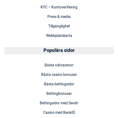
KYC – Kontoverifiering
Press & media
Tillgänglighet
Webbplatskarta
Populära sidor
Bästa nätcasinon
Bästa casino bonusar
Bästa bettingsidor
Bettingbonusar
Bettingsidor med Swish
Casino med BankID