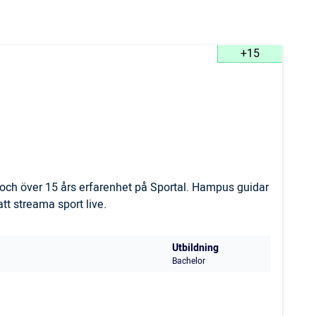
+15
och över 15 års erfarenhet på Sportal. Hampus guidar
t streama sport live.
Utbildning
Bachelor