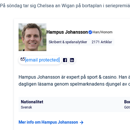
På söndag tar sig Chelsea an Wigan på bortaplan i seriepremi
Hampus Johansson
Han/Honom
Skribent & spelanalytiker
2171 Artiklar
[email protected]
Hampus Johansson är expert på sport & casino. Han är
dagligen läsarna genom spelmarknadens djungel av odd
Nationalitet
Bo
Svensk
Göt
Mer info om Hampus Johansson