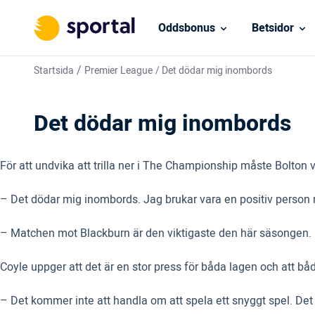
Oddsbonus
Betsidor
/
Startsida
Premier League
/
Det dödar mig inombords
Det dödar mig inombords
För att undvika att trilla ner i The Championship måste Bolto
– Det dödar mig inombords. Jag brukar vara en positiv person m
– Matchen mot Blackburn är den viktigaste den här säsongen. 
Coyle uppger att det är en stor press för båda lagen och att 
– Det kommer inte att handla om att spela ett snyggt spel. Det