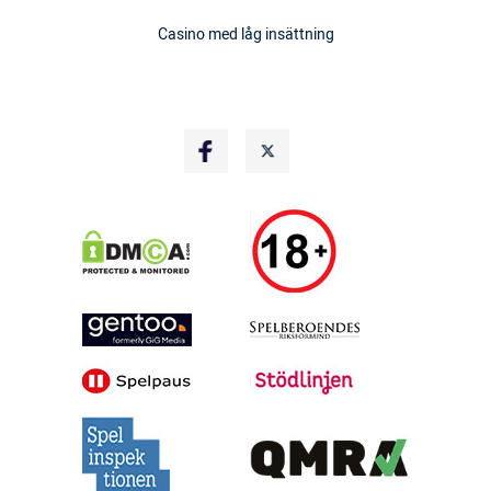
Casino med låg insättning