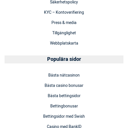
Säkerhetspolicy
KYC – Kontoverifiering
Press & media
Tillgänglighet
Webbplatskarta
Populära sidor
Bästa nätcasinon
Bästa casino bonusar
Bästa bettingsidor
Bettingbonusar
Bettingsidor med Swish
Casino med BankID