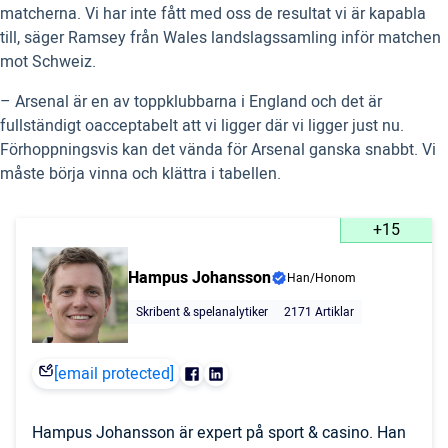
matcherna. Vi har inte fått med oss de resultat vi är kapabla
till, säger Ramsey från Wales landslagssamling inför matchen
mot Schweiz.
– Arsenal är en av toppklubbarna i England och det är
fullständigt oacceptabelt att vi ligger där vi ligger just nu.
Förhoppningsvis kan det vända för Arsenal ganska snabbt. Vi
måste börja vinna och klättra i tabellen.
+15
Hampus Johansson
Han/Honom
Skribent & spelanalytiker
2171 Artiklar
[email protected]
Hampus Johansson är expert på sport & casino. Han