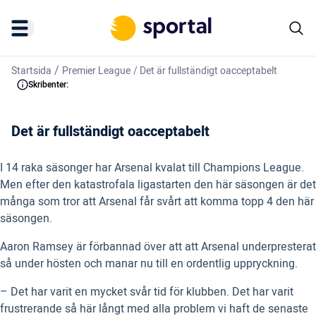
/
Startsida
Premier League
/
Det är fullständigt oacceptabelt
Skribenter:
Det är fullständigt oacceptabelt
I 14 raka säsonger har Arsenal kvalat till Champions League.
Men efter den katastrofala ligastarten den här säsongen är det
många som tror att Arsenal får svårt att komma topp 4 den här
säsongen.
Aaron Ramsey är förbannad över att att Arsenal underpresterat
så under hösten och manar nu till en ordentlig uppryckning.
– Det har varit en mycket svår tid för klubben. Det har varit
frustrerande så här långt med alla problem vi haft de senaste