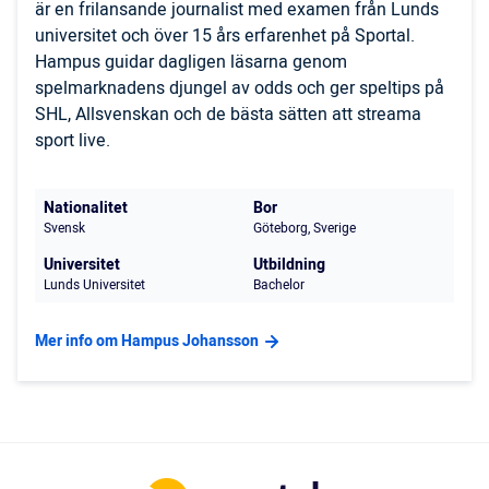
är en frilansande journalist med examen från Lunds
universitet och över 15 års erfarenhet på Sportal.
Hampus guidar dagligen läsarna genom
spelmarknadens djungel av odds och ger speltips på
SHL, Allsvenskan och de bästa sätten att streama
sport live.
Nationalitet
Bor
Svensk
Göteborg, Sverige
Universitet
Utbildning
Lunds Universitet
Bachelor
Mer info om Hampus Johansson