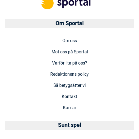
Om Sportal
Om oss
Möt oss på Sportal
Varför lita på oss?
Redaktionens policy
Så betygsätter vi
Kontakt
Karriär
Sunt spel