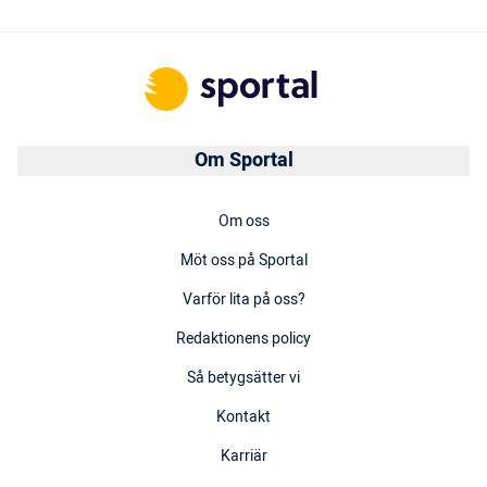
Om Sportal
Om oss
Möt oss på Sportal
Varför lita på oss?
Redaktionens policy
Så betygsätter vi
Kontakt
Karriär