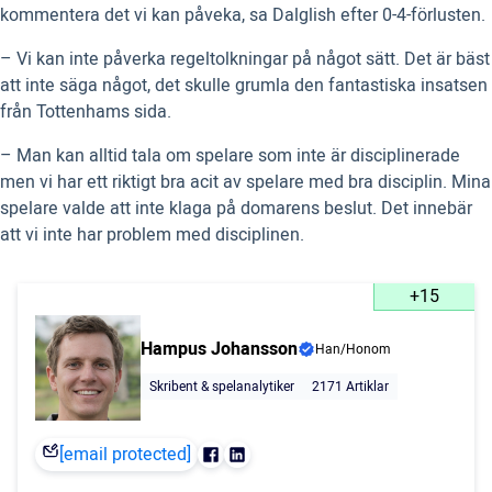
kommentera det vi kan påveka, sa Dalglish efter 0-4-förlusten.
– Vi kan inte påverka regeltolkningar på något sätt. Det är bäst
att inte säga något, det skulle grumla den fantastiska insatsen
från Tottenhams sida.
– Man kan alltid tala om spelare som inte är disciplinerade
men vi har ett riktigt bra acit av spelare med bra disciplin. Mina
spelare valde att inte klaga på domarens beslut. Det innebär
att vi inte har problem med disciplinen.
+15
Hampus Johansson
Han/Honom
Skribent & spelanalytiker
2171 Artiklar
[email protected]