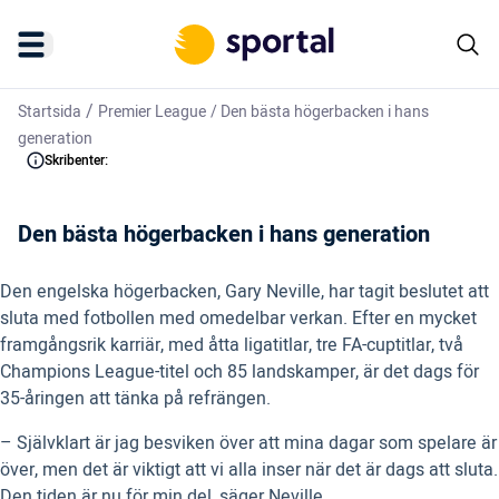
/
Startsida
Premier League
/
Den bästa högerbacken i hans
generation
Skribenter:
Den bästa högerbacken i hans generation
Den engelska högerbacken, Gary Neville, har tagit beslutet att
sluta med fotbollen med omedelbar verkan. Efter en mycket
framgångsrik karriär, med åtta ligatitlar, tre FA-cuptitlar, två
Champions League-titel och 85 landskamper, är det dags för
35-åringen att tänka på refrängen.
– Självklart är jag besviken över att mina dagar som spelare är
över, men det är viktigt att vi alla inser när det är dags att sluta.
Den tiden är nu för min del, säger Neville.