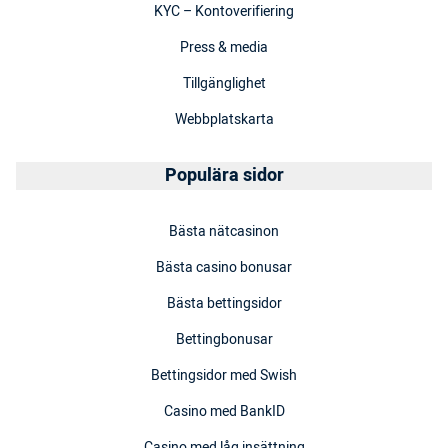
KYC – Kontoverifiering
Press & media
Tillgänglighet
Webbplatskarta
Populära sidor
Bästa nätcasinon
Bästa casino bonusar
Bästa bettingsidor
Bettingbonusar
Bettingsidor med Swish
Casino med BankID
Casino med låg insättning