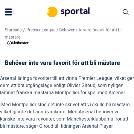
/
Startsida
Premier League
/
Behöver inte vara favorit för att bli
mästare
Skribenter:
Behöver inte vara favorit för att bli mästare
Arsenal är inga favoriter till att vinna Premier League, vilket ger
dem ett bra utgångsläge enligt Olivier Giroud, som nyligen
lämnat franska mästarna Montpellier för spel med Arsenal.
 Med Montpellier stod det inte skrivet att vi skulle bli mästare,
vilket gjorde det ännu vackrare. Med Arsenal behöver vi
kanske inte vara favoriter, som Manchesterklubbarna, för att
bli mästare, säger Giroud till tidningen Arsenal Player.