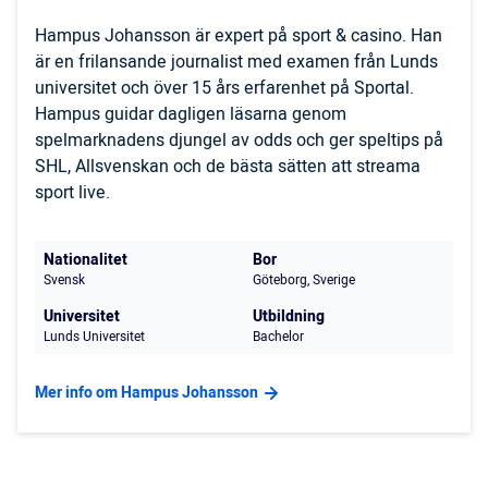
Hampus Johansson är expert på sport & casino. Han
är en frilansande journalist med examen från Lunds
universitet och över 15 års erfarenhet på Sportal.
Hampus guidar dagligen läsarna genom
spelmarknadens djungel av odds och ger speltips på
SHL, Allsvenskan och de bästa sätten att streama
sport live.
Nationalitet
Bor
Svensk
Göteborg, Sverige
Universitet
Utbildning
Lunds Universitet
Bachelor
Mer info om Hampus Johansson