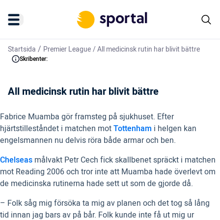
/
Startsida
Premier League
/
All medicinsk rutin har blivit bättre
Skribenter:
All medicinsk rutin har blivit bättre
Fabrice Muamba gör framsteg på sjukhuset. Efter
hjärtstilleståndet i matchen mot
Tottenham
i helgen kan
engelsmannen nu delvis röra både armar och ben.
Chelseas
målvakt Petr Cech fick skallbenet spräckt i matchen
mot Reading 2006 och tror inte att Muamba hade överlevt om
de medicinska rutinerna hade sett ut som de gjorde då.
– Folk såg mig försöka ta mig av planen och det tog så lång
tid innan jag bars av på bår. Folk kunde inte få ut mig ur