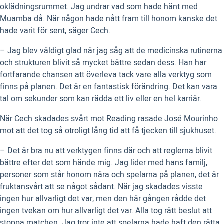
oklädningsrummet. Jag undrar vad som hade hänt med
Muamba då. När någon hade nått fram till honom kanske det
hade varit för sent, säger Cech.
– Jag blev väldigt glad när jag såg att de medicinska rutinerna
och strukturen blivit så mycket bättre sedan dess. Han har
fortfarande chansen att överleva tack vare alla verktyg som
finns på planen. Det är en fantastisk förändring. Det kan vara
tal om sekunder som kan rädda ett liv eller en hel karriär.
När Cech skadades svårt mot Reading rasade José Mourinho
mot att det tog så otroligt lång tid att få tjecken till sjukhuset.
– Det är bra nu att verktygen finns där och att reglerna blivit
bättre efter det som hände mig. Jag lider med hans familj,
personer som står honom nära och spelarna på planen, det är
fruktansvårt att se något sådant. När jag skadades visste
ingen hur allvarligt det var, men den här gången rådde det
ingen tvekan om hur allvarligt det var. Alla tog rätt beslut att
stoppa matchen. Jag tror inte att spelarna hade haft den rätta