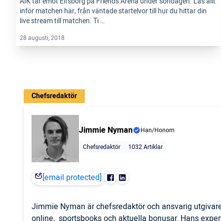
AIK tar emot Elfsborg på Friends Arena under söndagen. Läs allt
inför matchen här, från väntade startelvor till hur du hittar din
live stream till matchen. Ti …
28 augusti, 2018
Chefsredaktör
Jimmie Nyman
Han/Honom
Chefsredaktör
1032 Artiklar
[email protected]
Jimmie Nyman är chefsredaktör och ansvarig utgivare
online, sportsbooks och aktuella bonusar. Hans expert