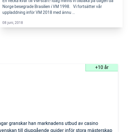
En vecka kvar till VM-start! Idag minns vi tillbaka på dagen då
Norge besegrade Brasilien i VM 1998. Vi fortsätter vår
uppladdning inför VM 2018 med ännu …
08 juni, 2018
+10 år
ingar granskar han marknadens utbud av casino
svenskan till djupgående guider inför stora mästerskap