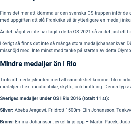
Finns det mer att klämma ur den svenska OS-truppen inför de 
med uppgiften att slå Frankrike så är ytterligare en medalj in
Är det något vi inte har tagit i detta OS 2021 så är det just ett 
I övrigt så finns det inte så många stora medaljchanser kvar. Dä
missnöjd med. Inte minst med tanke på starten av detta Olymp
Mindre medaljer än i Rio
Trots att medaljskörden med all sannolikhet kommer bli mindre 
medaljer i t.ex. moutainbike, skytte, och brottning. Denna typ a
Sveriges medaljer under OS i Rio 2016 (totalt 11 st):
Silver:
Abeba Aregawi, Friidrott 1500m- Elin Johansson, Taekw
Brons:
Emma Johansson, cykel linjelopp – Martin Pacek, Judo