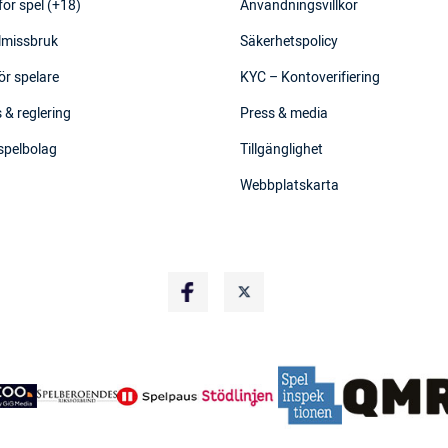
för spel (+18)
Användningsvillkor
elmissbruk
Säkerhetspolicy
ör spelare
KYC – Kontoverifiering
 & reglering
Press & media
 spelbolag
Tillgänglighet
Webbplatskarta