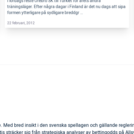
I lördags reste Örebro SK till Turkiet för årets andra
träningsläger. Efter några dagar i Finland är det nu dags att sipa
formen ytterligare på sydligare breddgr …
22 februari, 2012
. Med bred insikt i den svenska spellagen och gällande regler
is sträcker sig från strategiska analyser av bettingodds på All