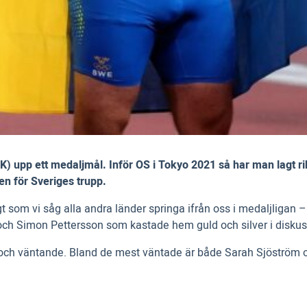
) upp ett medaljmål. Inför OS i Tokyo 2021 så har man lagt ri
en för Sveriges trupp.
t som vi såg alla andra länder springa ifrån oss i medaljligan –
l och Simon Pettersson som kastade hem guld och silver i diskus
e och väntande. Bland de mest väntade är både Sarah Sjöström