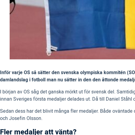
Inför varje OS så sätter den svenska olympiska kommitén (SOK
damlandslag i fotboll man nu sätter in den den åttonde medalj
I början av OS såg det ganska mörkt ut för svensk del. Samtidig
innan Sveriges första medaljer delades ut. Då till Daniel Ståh
Sedan dess har det blivit många fler medaljer. Både oväntad
och Josefin Olsson.
Fler medaljer att vänta?