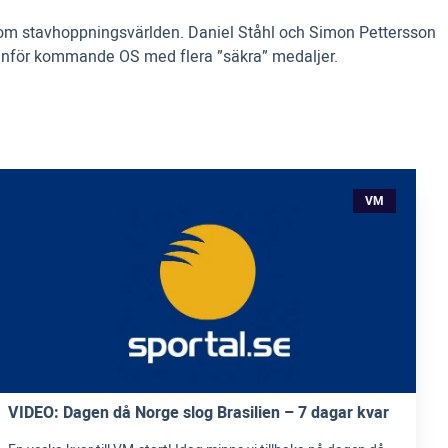
pp om stavhoppningsvärlden. Daniel Ståhl och Simon Pettersson
 ut inför kommande OS med flera ”säkra” medaljer.
VM
VIDEO: Dagen då Norge slog Brasilien – 7 dagar kvar