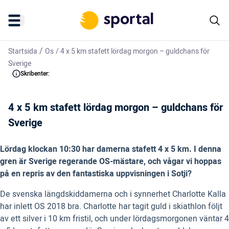
/
Startsida
Os
/
4 x 5 km stafett lördag morgon – guldchans för
Sverige
Skribenter:
4 x 5 km stafett lördag morgon – guldchans för
Sverige
Lördag klockan 10:30 har damerna stafett 4 x 5 km. I denna
gren är Sverige regerande OS-mästare, och vågar vi hoppas
på en repris av den fantastiska uppvisningen i Sotji?
De svenska längdskiddamerna och i synnerhet Charlotte Kalla
har inlett OS 2018 bra. Charlotte har tagit guld i skiathlon följt
av ett silver i 10 km fristil, och under lördagsmorgonen väntar 4