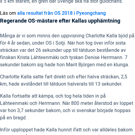
x 5 km stafett, en gren där Sverige ska ha stor guldchans.
Läs om
alla resultat från OS 2018 i Pyeongchang
Regerande OS-mästare efter Kallas upphämtning
Många är vi som minns den uppvisning Charlotte Kalla bjöd på
för 4 år sedan, under OS i Sotji. När hon tog över inför sista
sträckan var det 26 sekunder upp till tätduon bestående av
finskan Krista Lähteenmäki och tyskan Denise Herrmann. 7
sekunder bakom sig hade hon Marit Björgen med en klunga.
Charlotte Kalla satte fart direkt och efter halva sträckan, 2,5
km, hade avståndet till tätduon halverats till 13 sekunder.
Kalla fortsatte att kämpa, och tog hela tiden in på
Lähteenmaki och Herrmann. När 800 meter återstod av loppet
var hon 3,7 sekunder bakom, och vi svenskar började hoppas
på en bragd.
Inför upploppet hade Kalla hunnit ifatt och var alldeles bakom