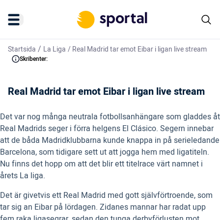
/
Startsida
La Liga
/
Real Madrid tar emot Eibar i ligan live stream
Skribenter:
Real Madrid tar emot Eibar i ligan live stream
Det var nog många neutrala fotbollsanhängare som gladdes åt
Real Madrids seger i förra helgens El Clásico. Segern innebar
att de båda Madridklubbarna kunde knappa in på serieledande
Barcelona, som tidigare sett ut att jogga hem med ligatiteln.
Nu finns det hopp om att det blir ett titelrace värt namnet i
årets La liga.
Det är givetvis ett Real Madrid med gott självförtroende, som
tar sig an Eibar på lördagen. Zidanes mannar har radat upp
fem raka ligasegrar, sedan den tunga derbyförlusten mot