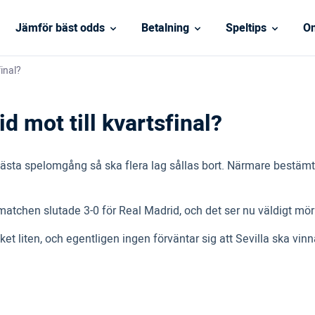
Jämför bäst odds
Betalning
Speltips
On
final?
d mot till kvartsfinal?
I nästa spelomgång så ska flera lag sållas bort. Närmare bestäm
chen slutade 3-0 för Real Madrid, och det ser nu väldigt mörkt
et liten, och egentligen ingen förväntar sig att Sevilla ska vin