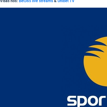
Visas hos:
Bet365 live streams
&
Unibet TV