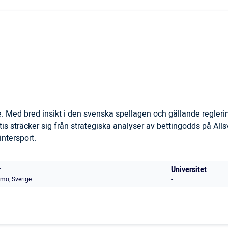
. Med bred insikt i den svenska spellagen och gällande regler
is sträcker sig från strategiska analyser av bettingodds på All
ntersport.
r
Universitet
mö, Sverige
-