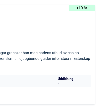
+10 år
ingar granskar han marknadens utbud av casino
svenskan till djupgående guider inför stora mästerskap
Utbildning
-