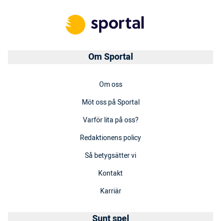
Om Sportal
Om oss
Möt oss på Sportal
Varför lita på oss?
Redaktionens policy
Så betygsätter vi
Kontakt
Karriär
Sunt spel