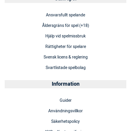
Ansvarsfullt spelande
Åldersgräns för spel (+18)
Hjälp vid spelmissbruk
Rättigheter för spelare
Svensk licens & reglering
Svartlistade spelbolag
Information
Guider
Användningsvillkor
Säkerhetspolicy