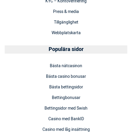
KYC – Kontoverifiering
Press & media
Tillgänglighet
Webbplatskarta
Populära sidor
Bästa nätcasinon
Bästa casino bonusar
Bästa bettingsidor
Bettingbonusar
Bettingsidor med Swish
Casino med BankID
Casino med låg insättning