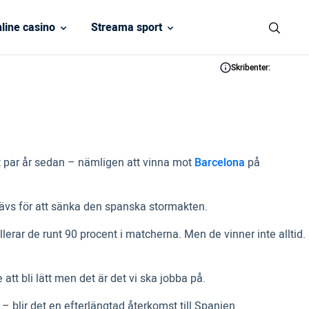
line casino
Streama sport
Skribenter:
t par år sedan – nämligen att vinna mot
Barcelona
på
ävs för att sänka den spanska stormakten.
lerar de runt 90 procent i matcherna. Men de vinner inte alltid.
tt bli lätt men det är det vi ska jobba på.
– blir det en efterlängtad återkomst till Spanien.