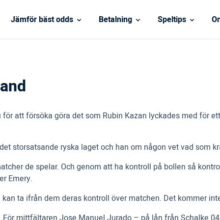
Jämför bäst odds
Betalning
Speltips
On
land
 för att försöka göra det som Rubin Kazan lyckades med för et
det storsatsande ryska laget och han om någon vet vad som kr
matcher de spelar. Och genom att ha kontroll på bollen så kontrol
ger Emery.
kan ta ifrån dem deras kontroll över matchen. Det kommer inte a
. För mittfältaren Jose Manuel Jurado – på lån från Schalke 04 