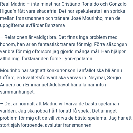
Real Madrid – inte minst när Cristiano Ronaldo och Gonzalo
Higuaín fått vara skadefria. Det har spekulerats i en spricka
mellan fransmannen och tränare José Mourinho, men de
uppgifterna avfärdar Benzema.
– Relationen är väldigt bra. Det finns inga problem med
honom, han är en fantastisk tränare för mig. Förra säsongen
var bra för mig eftersom jag gjorde många mål. Han hjälper
alltid mig, förklarar den forne Lyon-spelaren.
Mourinho har sagt att konkurrensen i anfallet ska bli ännu
tuffare, en kvalitetsforward ska värvas in. Neymar, Sergio
Agüero och Emmanuel Adebayot har alla nämnts i
sammanhanget.
– Det är normalt att Madrid vill värva de bästa spelarna i
världen. Jag ska jobba hårt för att få spela. Det är inget
problem för mig att de vill värva de bästa spelarna. Jag har ett
stort självförtroende, avslutar fransmannen.