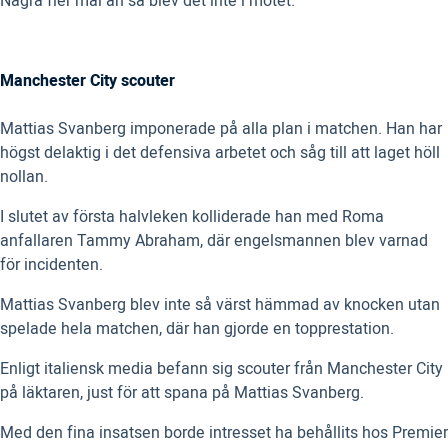
Några fler mål än så blev det inte i mötet.
Manchester City scouter
Mattias Svanberg imponerade på alla plan i matchen. Han har
högst delaktig i det defensiva arbetet och såg till att laget höll
nollan.
I slutet av första halvleken kolliderade han med Roma
anfallaren Tammy Abraham, där engelsmannen blev varnad
för incidenten.
Mattias Svanberg blev inte så värst hämmad av knocken utan
spelade hela matchen, där han gjorde en topprestation.
Enligt italiensk media befann sig scouter från Manchester City
på läktaren, just för att spana på Mattias Svanberg.
Med den fina insatsen borde intresset ha behållits hos Premier