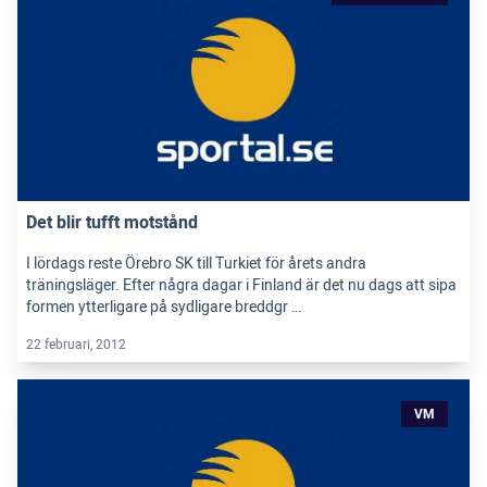
Det blir tufft motstånd
I lördags reste Örebro SK till Turkiet för årets andra
träningsläger. Efter några dagar i Finland är det nu dags att sipa
formen ytterligare på sydligare breddgr …
22 februari, 2012
VM