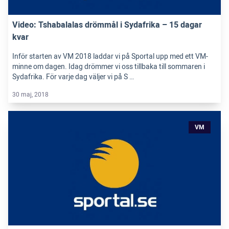
Video: Tshabalalas drömmål i Sydafrika – 15 dagar
kvar
Inför starten av VM 2018 laddar vi på Sportal upp med ett VM-
minne om dagen. Idag drömmer vi oss tillbaka till sommaren i
Sydafrika. För varje dag väljer vi på S …
30 maj, 2018
VM