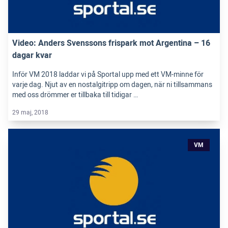
Video: Anders Svenssons frispark mot Argentina – 16
dagar kvar
Inför VM 2018 laddar vi på Sportal upp med ett VM-minne för
varje dag. Njut av en nostalgitripp om dagen, när ni tillsammans
med oss drömmer er tillbaka till tidigar …
29 maj, 2018
VM