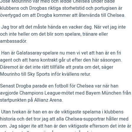
José Mourinho var med och ledde Chelsea under både
klubbens och Drogbas riktiga storhetstid och portugisen är
övertygad om att Drogba kommer att återvända till Chelsea.
 Jag tror att det måste hända en vacker dag. När vet jag inte
och inte heller om det blir som spelare, tränare eller
ambassadör.
 Han är Galatasaray-spelare nu men vi vet att han är en fri
agent och att hans kontrakt går ut efter den här säsongen.
Däremot är det inte rätt tillfälle att prata om det, säger
Mourinho till Sky Sports inför kvällens retur.
Senast Drogba parade en fotboll för Chelsea var när han
avgjorde Champions League-mötet med Bayern München från
startpunkten på Allianz Arena.
 Utan tvekan är han en av de viktigaste spelarna i klubbens
historia och det tror jag att alla Chelsea-supportrar håller med
om. Jag säger ite att han är den viktigaste eftersom det inte är