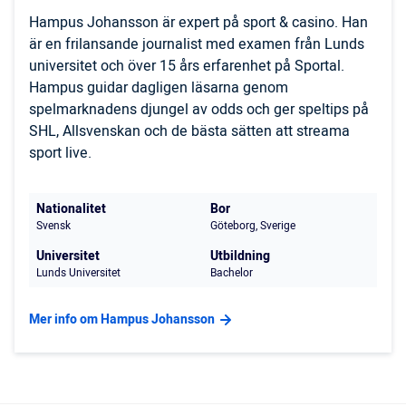
Hampus Johansson är expert på sport & casino. Han
är en frilansande journalist med examen från Lunds
universitet och över 15 års erfarenhet på Sportal.
Hampus guidar dagligen läsarna genom
spelmarknadens djungel av odds och ger speltips på
SHL, Allsvenskan och de bästa sätten att streama
sport live.
Nationalitet
Bor
Svensk
Göteborg, Sverige
Universitet
Utbildning
Lunds Universitet
Bachelor
Mer info om Hampus Johansson