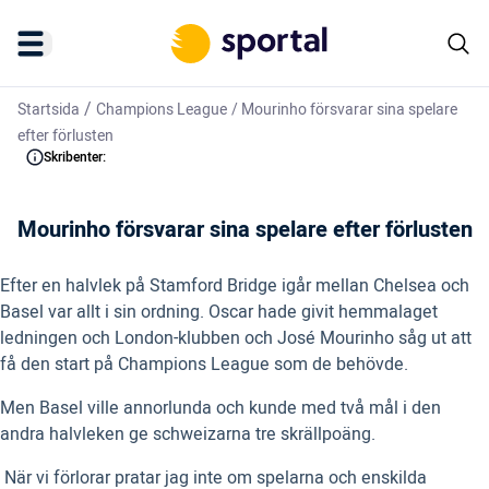
/
Startsida
Champions League
/
Mourinho försvarar sina spelare
efter förlusten
Skribenter:
Mourinho försvarar sina spelare efter förlusten
Efter en halvlek på Stamford Bridge igår mellan Chelsea och
Basel var allt i sin ordning. Oscar hade givit hemmalaget
ledningen och London-klubben och José Mourinho såg ut att
få den start på Champions League som de behövde.
Men Basel ville annorlunda och kunde med två mål i den
andra halvleken ge schweizarna tre skrällpoäng.
 När vi förlorar pratar jag inte om spelarna och enskilda