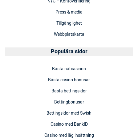
KYC – Kontoverifiering
Press & media
Tillgänglighet
Webbplatskarta
Populära sidor
Bästa nätcasinon
Bästa casino bonusar
Bästa bettingsidor
Bettingbonusar
Bettingsidor med Swish
Casino med BankID
Casino med låg insättning