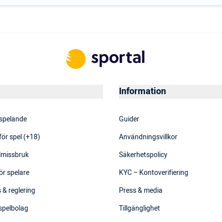
Information
 spelande
Guider
för spel (+18)
Användningsvillkor
elmissbruk
Säkerhetspolicy
ör spelare
KYC – Kontoverifiering
 & reglering
Press & media
 spelbolag
Tillgänglighet