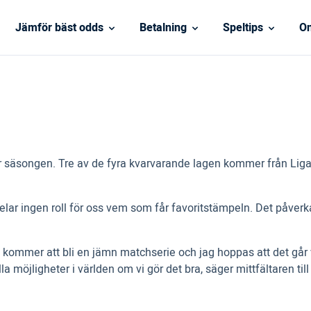
Jämför bäst odds
Betalning
Speltips
On
r säsongen. Tre av de fyra kvarvarande lagen kommer från Liga
spelar ingen roll för oss vem som får favoritstämpeln. Det påverk
 kommer att bli en jämn matchserie och jag hoppas att det går vå
alla möjligheter i världen om vi gör det bra, säger mittfältaren ti