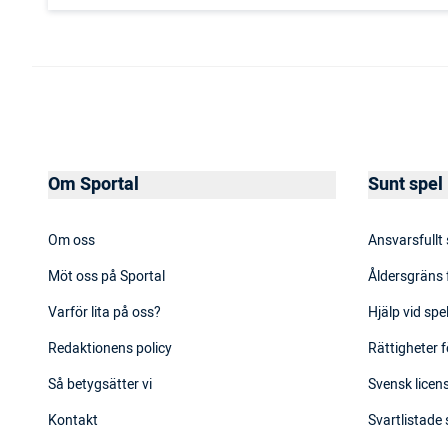
Om Sportal
Sunt spel
Om oss
Ansvarsfullt
Möt oss på Sportal
Åldersgräns 
Varför lita på oss?
Hjälp vid sp
Redaktionens policy
Rättigheter f
Så betygsätter vi
Svensk licens
Kontakt
Svartlistade