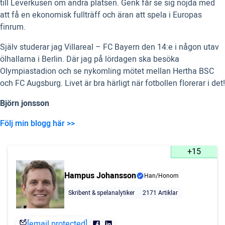
till Leverkusen om andra platsen. Genk får se sig nöjda med
att få en ekonomisk fullträff och äran att spela i Europas
finrum.
Själv studerar jag Villareal – FC Bayern den 14:e i någon utav
ölhallarna i Berlin. Där jag på lördagen ska besöka
Olympiastadion och se nykomling mötet mellan Hertha BSC
och FC Augsburg. Livet är bra härligt när fotbollen florerar i det!
Björn jonsson
Följ min blogg här >>
+15
Hampus Johansson
Han/Honom
Skribent & spelanalytiker
2171 Artiklar
[email protected]