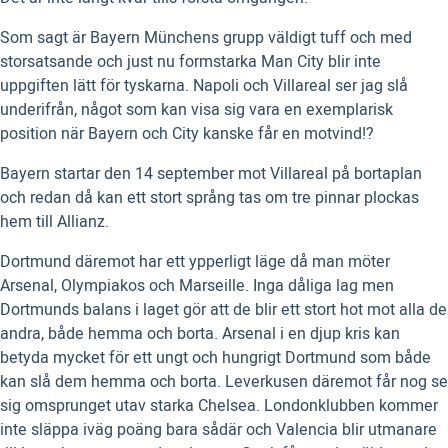
Som sagt är Bayern Münchens grupp väldigt tuff och med
storsatsande och just nu formstarka Man City blir inte
uppgiften lätt för tyskarna. Napoli och Villareal ser jag slå
underifrån, något som kan visa sig vara en exemplarisk
position när Bayern och City kanske får en motvind!?
Bayern startar den 14 september mot Villareal på bortaplan
och redan då kan ett stort språng tas om tre pinnar plockas
hem till Allianz.
Dortmund däremot har ett ypperligt läge då man möter
Arsenal, Olympiakos och Marseille. Inga dåliga lag men
Dortmunds balans i laget gör att de blir ett stort hot mot alla de
andra, både hemma och borta. Arsenal i en djup kris kan
betyda mycket för ett ungt och hungrigt Dortmund som både
kan slå dem hemma och borta. Leverkusen däremot får nog se
sig omsprunget utav starka Chelsea. Londonklubben kommer
inte släppa iväg poäng bara sådär och Valencia blir utmanare