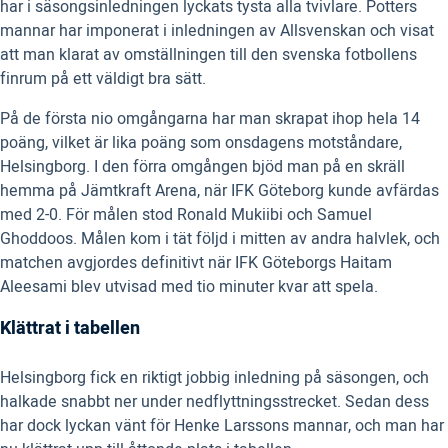
har i säsongsinledningen lyckats tysta alla tvivlare. Potters
mannar har imponerat i inledningen av Allsvenskan och visat
att man klarat av omställningen till den svenska fotbollens
finrum på ett väldigt bra sätt.
På de första nio omgångarna har man skrapat ihop hela 14
poäng, vilket är lika poäng som onsdagens motståndare,
Helsingborg. I den förra omgången bjöd man på en skräll
hemma på Jämtkraft Arena, när IFK Göteborg kunde avfärdas
med 2-0. För målen stod Ronald Mukiibi och Samuel
Ghoddoos. Målen kom i tät följd i mitten av andra halvlek, och
matchen avgjordes definitivt när IFK Göteborgs Haitam
Aleesami blev utvisad med tio minuter kvar att spela.
Klättrat i tabellen
Helsingborg fick en riktigt jobbig inledning på säsongen, och
halkade snabbt ner under nedflyttningsstrecket. Sedan dess
har dock lyckan vänt för Henke Larssons mannar, och man har