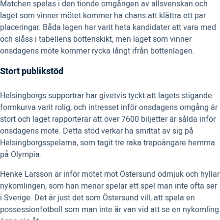
Matchen spelas i den tionde omgången av allsvenskan och
laget som vinner mötet kommer ha chans att klättra ett par
placeringar. Båda lagen har varit heta kandidater att vara med
och slåss i tabellens bottenskikt, men laget som vinner
onsdagens möte kommer rycka långt ifrån bottenlagen.
Stort publikstöd
Helsingborgs supportrar har givetvis tyckt att lagets stigande
formkurva varit rolig, och intresset inför onsdagens omgång är
stort och laget rapporterar att över 7600 biljetter är sålda inför
onsdagens möte. Detta stöd verkar ha smittat av sig på
Helsingborgsspelarna, som tagit tre raka trepoängare hemma
på Olympia.
Henke Larsson är inför mötet mot Östersund ödmjuk och hyllar
nykomlingen, som han menar spelar ett spel man inte ofta ser
i Sverige. Det är just det som Östersund vill, att spela en
possessionfotboll som man inte är van vid att se en nykomling