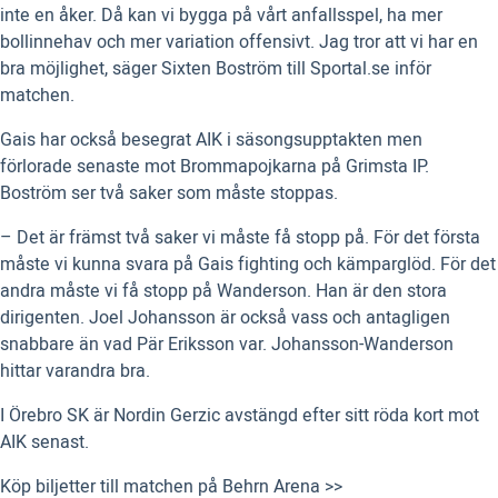
inte en åker. Då kan vi bygga på vårt anfallsspel, ha mer
bollinnehav och mer variation offensivt. Jag tror att vi har en
bra möjlighet, säger Sixten Boström till Sportal.se inför
matchen.
Gais har också besegrat AIK i säsongsupptakten men
förlorade senaste mot Brommapojkarna på Grimsta IP.
Boström ser två saker som måste stoppas.
– Det är främst två saker vi måste få stopp på. För det första
måste vi kunna svara på Gais fighting och kämparglöd. För det
andra måste vi få stopp på Wanderson. Han är den stora
dirigenten. Joel Johansson är också vass och antagligen
snabbare än vad Pär Eriksson var. Johansson-Wanderson
hittar varandra bra.
I Örebro SK är Nordin Gerzic avstängd efter sitt röda kort mot
AIK senast.
Köp biljetter till matchen på Behrn Arena >>