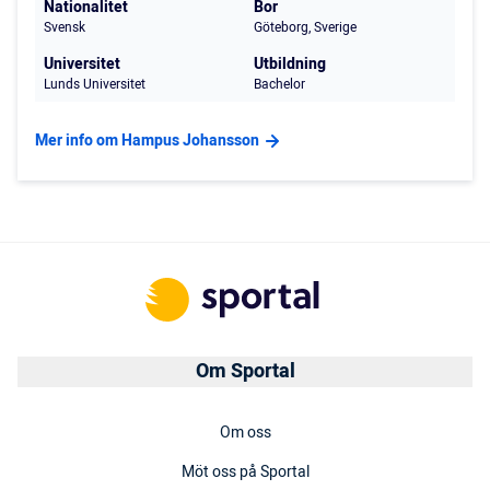
Nationalitet
Bor
Svensk
Göteborg, Sverige
Universitet
Utbildning
Lunds Universitet
Bachelor
Mer info om Hampus Johansson
Om Sportal
Om oss
Möt oss på Sportal