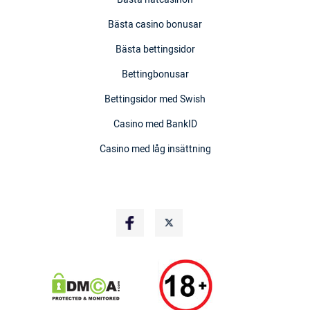
Bästa casino bonusar
Bästa bettingsidor
Bettingbonusar
Bettingsidor med Swish
Casino med BankID
Casino med låg insättning