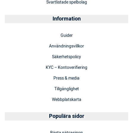
Svartlistade spelbolag
Information
Guider
Användningsvillkor
Säkerhetspolicy
KYC – Kontoverifiering
Press & media
Tillgänglighet
Webbplatskarta
Populära sidor
Bästa nätcasinon