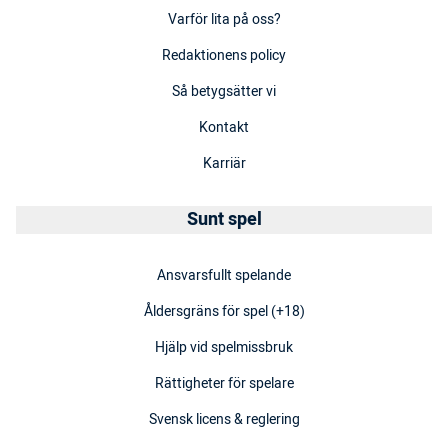
Varför lita på oss?
Redaktionens policy
Så betygsätter vi
Kontakt
Karriär
Sunt spel
Ansvarsfullt spelande
Åldersgräns för spel (+18)
Hjälp vid spelmissbruk
Rättigheter för spelare
Svensk licens & reglering