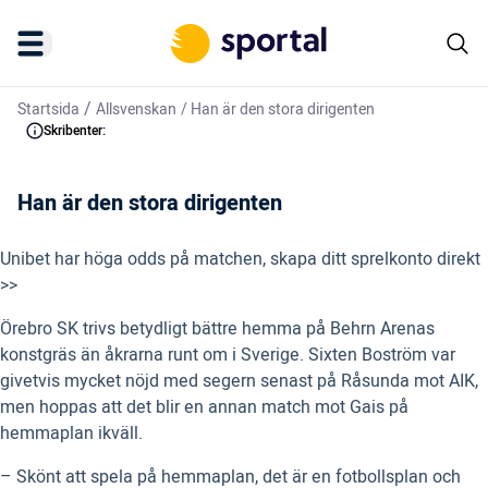
/
Startsida
Allsvenskan
/
Han är den stora dirigenten
Skribenter:
Han är den stora dirigenten
Unibet har höga odds på matchen, skapa ditt sprelkonto direkt
>>
Örebro SK trivs betydligt bättre hemma på Behrn Arenas
konstgräs än åkrarna runt om i Sverige. Sixten Boström var
givetvis mycket nöjd med segern senast på Råsunda mot AIK,
men hoppas att det blir en annan match mot Gais på
hemmaplan ikväll.
– Skönt att spela på hemmaplan, det är en fotbollsplan och