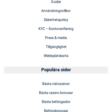
Guider
Användningsvillkor
Säkerhetspolicy
KYC – Kontoverifiering
Press & media
Tillgänglighet
Webbplatskarta
Populära sidor
Bästa nätcasinon
Bästa casino bonusar
Bästa bettingsidor
Bettingbonusar