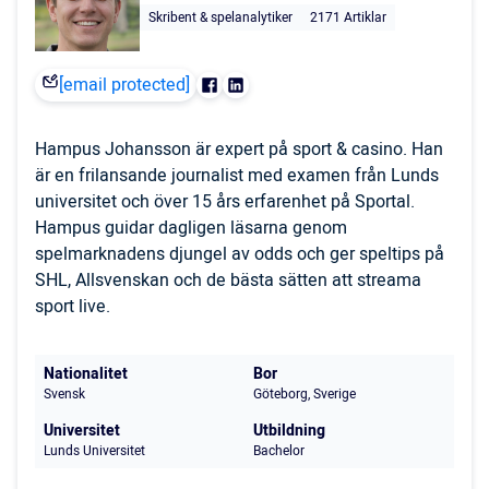
Skribent & spelanalytiker
2171 Artiklar
[email protected]
Hampus Johansson är expert på sport & casino. Han
är en frilansande journalist med examen från Lunds
universitet och över 15 års erfarenhet på Sportal.
Hampus guidar dagligen läsarna genom
spelmarknadens djungel av odds och ger speltips på
SHL, Allsvenskan och de bästa sätten att streama
sport live.
Nationalitet
Bor
Svensk
Göteborg, Sverige
Universitet
Utbildning
Lunds Universitet
Bachelor