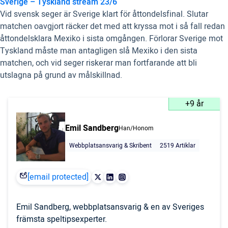
Sverige – Tyskland stream 23/6
Vid svensk seger är Sverige klart för åttondelsfinal. Slutar
matchen oavgjort räcker det med att kryssa mot i så fall redan
åttondelsklara Mexiko i sista omgången. Förlorar Sverige mot
Tyskland måste man antagligen slå Mexiko i den sista
matchen, och vid seger riskerar man fortfarande att bli
utslagna på grund av målskillnad.
+9 år
Emil Sandberg
Han/Honom
Webbplatsansvarig & Skribent
2519 Artiklar
[email protected]
Emil Sandberg, webbplatsansvarig & en av Sveriges
främsta speltipsexperter.