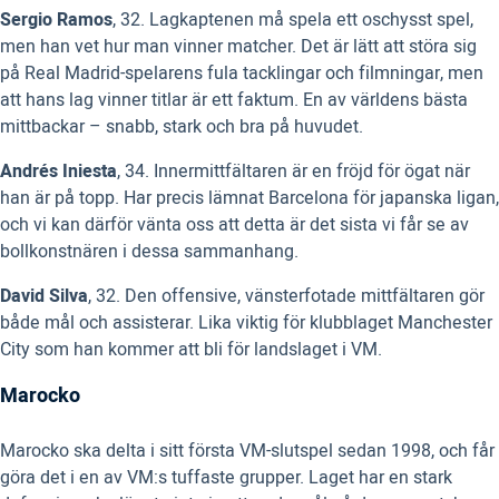
Sergio Ramos
, 32. Lagkaptenen må spela ett oschysst spel,
men han vet hur man vinner matcher. Det är lätt att störa sig
på Real Madrid-spelarens fula tacklingar och filmningar, men
att hans lag vinner titlar är ett faktum. En av världens bästa
mittbackar – snabb, stark och bra på huvudet.
Andrés Iniesta
, 34. Innermittfältaren är en fröjd för ögat när
han är på topp. Har precis lämnat Barcelona för japanska ligan,
och vi kan därför vänta oss att detta är det sista vi får se av
bollkonstnären i dessa sammanhang.
David Silva
, 32. Den offensive, vänsterfotade mittfältaren gör
både mål och assisterar. Lika viktig för klubblaget Manchester
City som han kommer att bli för landslaget i VM.
Marocko
Marocko ska delta i sitt första VM-slutspel sedan 1998, och får
göra det i en av VM:s tuffaste grupper. Laget har en stark