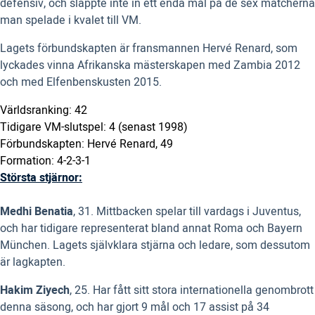
defensiv, och släppte inte in ett enda mål på de sex matcherna
man spelade i kvalet till VM.
Lagets förbundskapten är fransmannen Hervé Renard, som
lyckades vinna Afrikanska mästerskapen med Zambia 2012
och med Elfenbenskusten 2015.
Världsranking: 42
Tidigare VM-slutspel: 4 (senast 1998)
Förbundskapten: Hervé Renard, 49
Formation: 4-2-3-1
Största stjärnor:
Medhi Benatia
, 31. Mittbacken spelar till vardags i Juventus,
och har tidigare representerat bland annat Roma och Bayern
München. Lagets självklara stjärna och ledare, som dessutom
är lagkapten.
Hakim Ziyech
, 25. Har fått sitt stora internationella genombrott
denna säsong, och har gjort 9 mål och 17 assist på 34