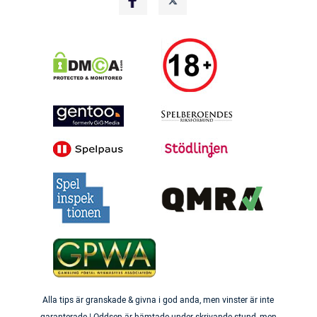
Alla tips är granskade & givna i god anda, men vinster är inte
garanterade | Oddsen är hämtade under skrivande stund, men