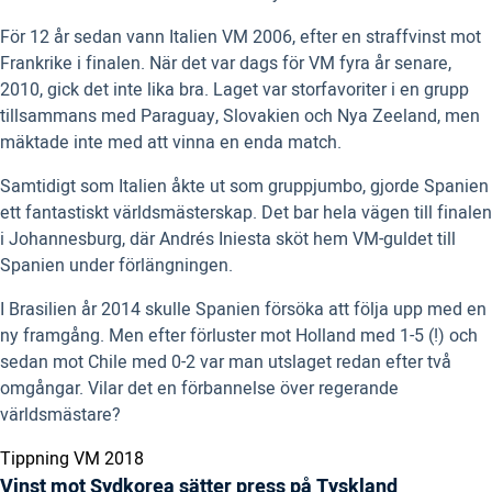
För 12 år sedan vann Italien VM 2006, efter en straffvinst mot
Frankrike i finalen. När det var dags för VM fyra år senare,
2010, gick det inte lika bra. Laget var storfavoriter i en grupp
tillsammans med Paraguay, Slovakien och Nya Zeeland, men
mäktade inte med att vinna en enda match.
Samtidigt som Italien åkte ut som gruppjumbo, gjorde Spanien
ett fantastiskt världsmästerskap. Det bar hela vägen till finalen
i Johannesburg, där Andrés Iniesta sköt hem VM-guldet till
Spanien under förlängningen.
I Brasilien år 2014 skulle Spanien försöka att följa upp med en
ny framgång. Men efter förluster mot Holland med 1-5 (!) och
sedan mot Chile med 0-2 var man utslaget redan efter två
omgångar. Vilar det en förbannelse över regerande
världsmästare?
Tippning VM 2018
Vinst mot Sydkorea sätter press på Tyskland