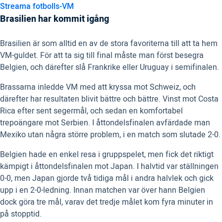
Streama fotbolls-VM
Brasilien har kommit igång
Brasilien är som alltid en av de stora favoriterna till att ta hem
VM-guldet. För att ta sig till final måste man först besegra
Belgien, och därefter slå Frankrike eller Uruguay i semifinalen.
Brassarna inledde VM med att kryssa mot Schweiz, och
därefter har resultaten blivit bättre och bättre. Vinst mot Costa
Rica efter sent segermål, och sedan en komfortabel
trepoängare mot Serbien. I åttondelsfinalen avfärdade man
Mexiko utan några större problem, i en match som slutade 2-0.
Belgien hade en enkel resa i gruppspelet, men fick det riktigt
kämpigt i åttondelsfinalen mot Japan. I halvtid var ställningen
0-0, men Japan gjorde två tidiga mål i andra halvlek och gick
upp i en 2-0-ledning. Innan matchen var över hann Belgien
dock göra tre mål, varav det tredje målet kom fyra minuter in
på stopptid.