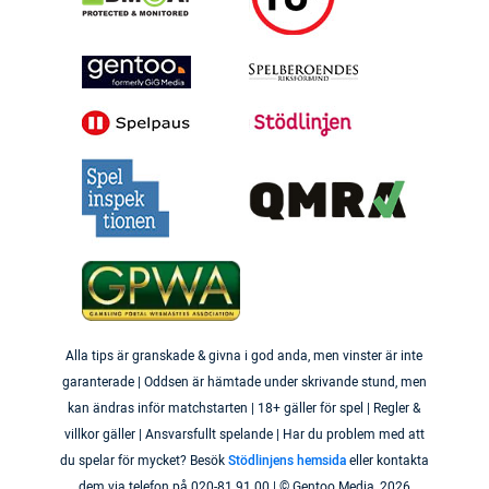
Alla tips är granskade & givna i god anda, men vinster är inte
garanterade | Oddsen är hämtade under skrivande stund, men
kan ändras inför matchstarten | 18+ gäller för spel | Regler &
villkor gäller | Ansvarsfullt spelande | Har du problem med att
du spelar för mycket? Besök
Stödlinjens hemsida
eller kontakta
dem via telefon på 020-81 91 00 | © Gentoo Media,
2026