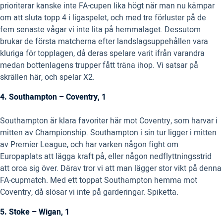
prioriterar kanske inte FA-cupen lika högt när man nu kämpar
om att sluta topp 4 i ligaspelet, och med tre förluster på de
fem senaste vågar vi inte lita på hemmalaget. Dessutom
brukar de första matcherna efter landslagsuppehållen vara
kluriga för topplagen, då deras spelare varit ifrån varandra
medan bottenlagens trupper fått träna ihop. Vi satsar på
skrällen här, och spelar X2.
4. Southampton – Coventry, 1
Southampton är klara favoriter här mot Coventry, som harvar i
mitten av Championship. Southampton i sin tur ligger i mitten
av Premier League, och har varken någon fight om
Europaplats att lägga kraft på, eller någon nedflyttningsstrid
att oroa sig över. Därav tror vi att man lägger stor vikt på denna
FA-cupmatch. Med ett toppat Southampton hemma mot
Coventry, då slösar vi inte på garderingar. Spiketta.
5. Stoke – Wigan, 1