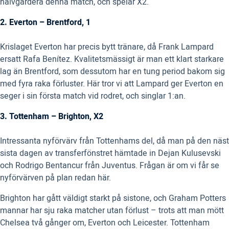
halvgardera denna match, och spelar X2.
2. Everton – Brentford, 1
Krislaget Everton har precis bytt tränare, då Frank Lampard
ersatt Rafa Benítez. Kvalitetsmässigt är man ett klart starkare
lag än Brentford, som dessutom har en tung period bakom sig
med fyra raka förluster. Här tror vi att Lampard ger Everton en
seger i sin första match vid rodret, och singlar 1:an.
3. Tottenham – Brighton, X2
Intressanta nyförvärv från Tottenhams del, då man på den näst
sista dagen av transferfönstret hämtade in Dejan Kulusevski
och Rodrigo Bentancur från Juventus. Frågan är om vi får se
nyförvärven på plan redan här.
Brighton har gått väldigt starkt på sistone, och Graham Potters
mannar har sju raka matcher utan förlust – trots att man mött
Chelsea två gånger om, Everton och Leicester. Tottenham