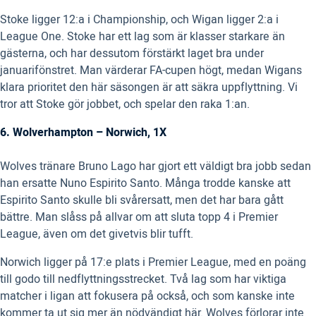
Stoke ligger 12:a i Championship, och Wigan ligger 2:a i
League One. Stoke har ett lag som är klasser starkare än
gästerna, och har dessutom förstärkt laget bra under
januarifönstret. Man värderar FA-cupen högt, medan Wigans
klara prioritet den här säsongen är att säkra uppflyttning. Vi
tror att Stoke gör jobbet, och spelar den raka 1:an.
6. Wolverhampton – Norwich, 1X
Wolves tränare Bruno Lago har gjort ett väldigt bra jobb sedan
han ersatte Nuno Espirito Santo. Många trodde kanske att
Espirito Santo skulle bli svårersatt, men det har bara gått
bättre. Man slåss på allvar om att sluta topp 4 i Premier
League, även om det givetvis blir tufft.
Norwich ligger på 17:e plats i Premier League, med en poäng
till godo till nedflyttningsstrecket. Två lag som har viktiga
matcher i ligan att fokusera på också, och som kanske inte
kommer ta ut sig mer än nödvändigt här. Wolves förlorar inte