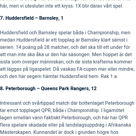
här, men vi utesluter inte ett kryss. 1X blir därav vårt spel.
7. Huddersfield – Barnsley, 1
Huddersfield och Barnsley spelar båda i Championship, men
medan Huddersfield är ett topplag är Barnsley klart sämst i
serien. 14 poäng på 28 matcher, och det ska till ett under för
att man inte ska åka ur den här säsongen. Men hoppet är det
sista som överger människan, och de sista krafterna kommer
att läggas på ligaspelet. Då vaskas FA-cupen mer eller mindre,
och den här segern hämtar Huddersfield hem. Rak 1:a.
8. Peterborough – Queens Park Rangers, 12
Intressant och svårtippad match där bottenlaget Peterborough
tar emot topplaget QPR, båda i Championship. I ligamötet
lagen emellan vann faktiskt Peterborough, och här har QPR
flera spelare skadade eller på landslagsuppdrag i Afrikanska
Mästerskapen. Kunnandet är dock i grunden högre hos