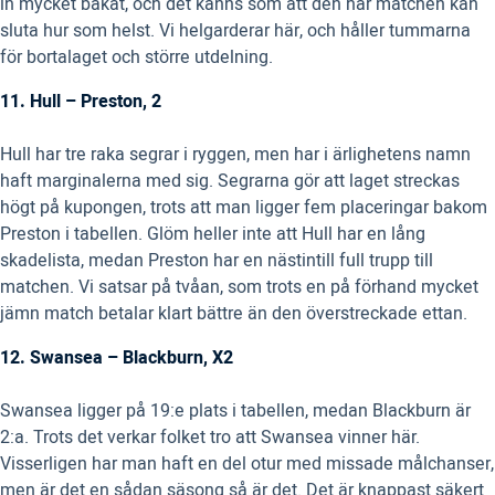
in mycket bakåt, och det känns som att den här matchen kan
sluta hur som helst. Vi helgarderar här, och håller tummarna
för bortalaget och större utdelning.
11. Hull – Preston, 2
Hull har tre raka segrar i ryggen, men har i ärlighetens namn
haft marginalerna med sig. Segrarna gör att laget streckas
högt på kupongen, trots att man ligger fem placeringar bakom
Preston i tabellen. Glöm heller inte att Hull har en lång
skadelista, medan Preston har en nästintill full trupp till
matchen. Vi satsar på tvåan, som trots en på förhand mycket
jämn match betalar klart bättre än den överstreckade ettan.
12. Swansea – Blackburn, X2
Swansea ligger på 19:e plats i tabellen, medan Blackburn är
2:a. Trots det verkar folket tro att Swansea vinner här.
Visserligen har man haft en del otur med missade målchanser,
men är det en sådan säsong så är det. Det är knappast säkert