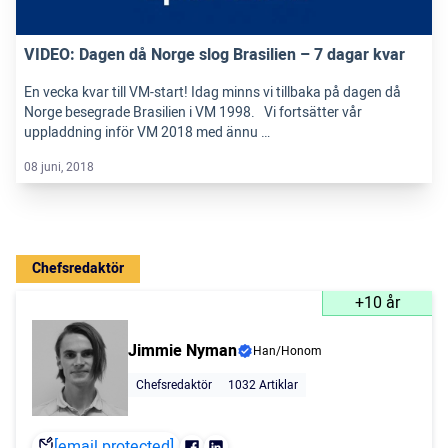
VIDEO: Dagen då Norge slog Brasilien – 7 dagar kvar
En vecka kvar till VM-start! Idag minns vi tillbaka på dagen då
Norge besegrade Brasilien i VM 1998. Vi fortsätter vår
uppladdning inför VM 2018 med ännu …
08 juni, 2018
Chefsredaktör
+10 år
Jimmie Nyman
Han/Honom
Chefsredaktör
1032 Artiklar
[email protected]