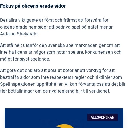
Fokus på olicensierade sidor
Det allra viktigaste är först och främst att försvåra för
olicensierade hemsidor att bedriva spel på nätet menar
Ardalan Shekarabi.
Att stå helt utanför den svenska spelmarknaden genom att
inte ha licens är något som hotar spelare, konkurrensen och
målet för sjyst spelande.
Att göra det enklare att dela ut böter är ett verktyg för att
bestraffa sidor som inte respekterar regler och riktlinjer som
Spelinspektionen upprätthåller. Vi kan förvänta oss att det blir
fler bötfällningar om de nya reglerna blir till verklighet.
ALLSVENSKAN