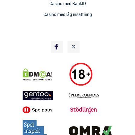
Casino med BankID
Casino med låg insättning