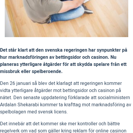
Det står klart att den svenska regeringen har synpunkter på
hur marknadsföringen av bettingsidor och casinon. Nu
planeras ytterligare åtgärder för att skydda spelare från ett
missbruk eller spelberoende.
Den 26 januari så blev det klarlagt att regeringen kommer
vidta ytterligare åtgärder mot bettingsidor och casinon på
nätet. Den senaste uppdatering förklarade att socialministern
Ardalan Shekarabi kommer ta krafttag mot marknadsföring av
spelbolagen med svensk licens.
Det innebär att det kommer ske mer kontroller och bättre
regelverk om vad som gäller kring reklam för online casinon