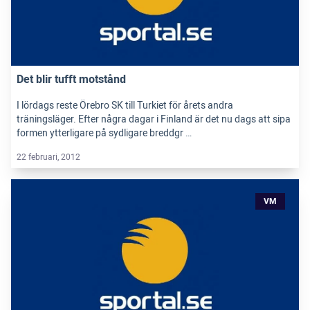
Det blir tufft motstånd
I lördags reste Örebro SK till Turkiet för årets andra
träningsläger. Efter några dagar i Finland är det nu dags att sipa
formen ytterligare på sydligare breddgr …
22 februari, 2012
VM