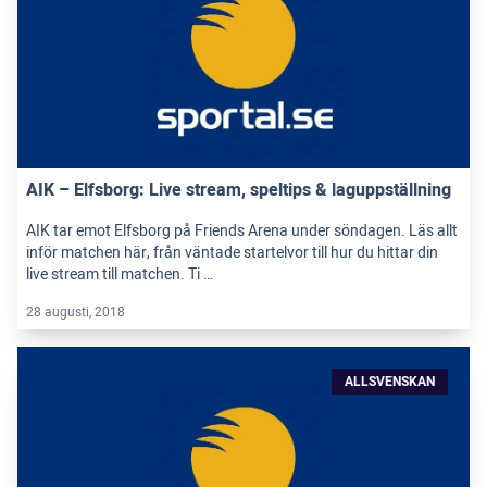
AIK – Elfsborg: Live stream, speltips & laguppställning
AIK tar emot Elfsborg på Friends Arena under söndagen. Läs allt
inför matchen här, från väntade startelvor till hur du hittar din
live stream till matchen. Ti …
28 augusti, 2018
ALLSVENSKAN