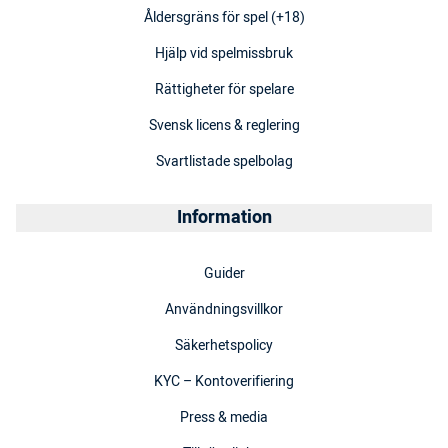
Åldersgräns för spel (+18)
Hjälp vid spelmissbruk
Rättigheter för spelare
Svensk licens & reglering
Svartlistade spelbolag
Information
Guider
Användningsvillkor
Säkerhetspolicy
KYC – Kontoverifiering
Press & media