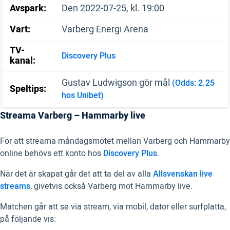
Avspark:
Den 2022-07-25, kl. 19:00
Vart:
Varberg Energi Arena
TV-
Discovery Plus
kanal:
Gustav Ludwigson gör mål
(Odds: 2.25
Speltips:
hos Unibet)
Streama Varberg – Hammarby live
För att streama måndagsmötet mellan Varberg och Hammarby
online behövs ett konto hos
Discovery Plus
.
När det är skapat går det att ta del av alla
Allsvenskan live
streams
, givetvis också Varberg mot Hammarby live.
Matchen går att se via stream, via mobil, dator eller surfplatta,
på följande vis: