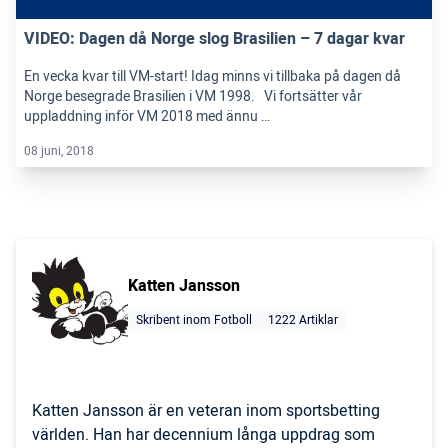
VIDEO: Dagen då Norge slog Brasilien – 7 dagar kvar
En vecka kvar till VM-start! Idag minns vi tillbaka på dagen då
Norge besegrade Brasilien i VM 1998. Vi fortsätter vår
uppladdning inför VM 2018 med ännu …
08 juni, 2018
Katten Jansson
Skribent inom Fotboll
1222 Artiklar
Katten Jansson är en veteran inom sportsbetting
världen. Han har decennium långa uppdrag som