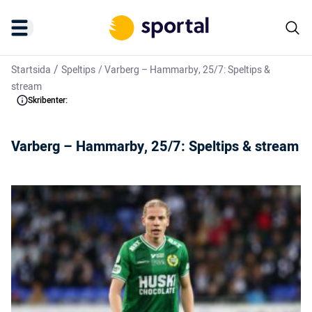
/
Startsida
Speltips
/
Varberg – Hammarby, 25/7: Speltips &
stream
Skribenter:
Varberg – Hammarby, 25/7: Speltips & stream