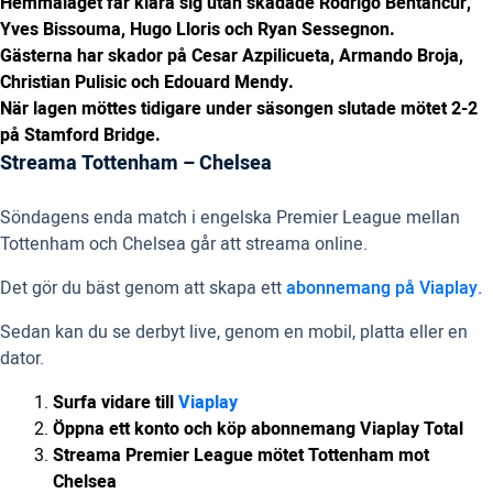
Hemmalaget får klara sig utan skadade Rodrigo Bentancur,
Yves Bissouma, Hugo Lloris och Ryan Sessegnon.
Gästerna har skador på Cesar Azpilicueta, Armando Broja,
Christian Pulisic och Edouard Mendy.
När lagen möttes tidigare under säsongen slutade mötet 2-2
på Stamford Bridge.
Streama Tottenham – Chelsea
Söndagens enda match i engelska Premier League mellan
Tottenham och Chelsea går att streama online.
Det gör du bäst genom att skapa ett
abonnemang på Viaplay.
Sedan kan du se derbyt live, genom en mobil, platta eller en
dator.
Surfa vidare till
Viaplay
Öppna ett konto och köp abonnemang Viaplay Total
Streama Premier League mötet Tottenham mot
Chelsea