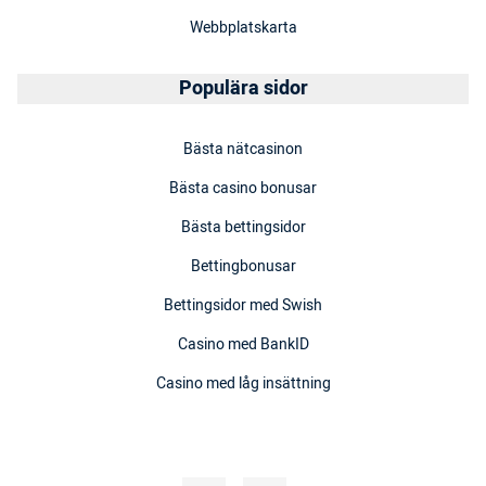
Webbplatskarta
Populära sidor
Bästa nätcasinon
Bästa casino bonusar
Bästa bettingsidor
Bettingbonusar
Bettingsidor med Swish
Casino med BankID
Casino med låg insättning