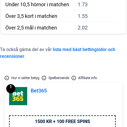
Under 10,5 hörnor i matchen
1.73
Över 3,5 kort i matchen
1.55
Över 2,5 mål i matchen
2.02
Ta också gärna del av vår
lista med bäst bettingsidor och
recensioner
.
Hur vi sätter betyg
Spelberoende
Affiliate info
1
Bet365
1500 KR + 100 FREE SPINS