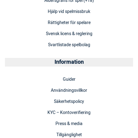
Åldersgräns för spel (+18)
Hjälp vid spelmissbruk
Rättigheter för spelare
Svensk licens & reglering
Svartlistade spelbolag
Information
Guider
Användningsvillkor
Säkerhetspolicy
KYC – Kontoverifiering
Press & media
Tillgänglighet