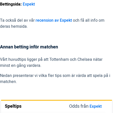
Bettingsida:
Expekt
Ta också del av vår
recension av Expekt
och få all info om
deras hemsida.
Annan betting inför matchen
Vårt huvudtips ligger på att Tottenham och Chelsea nätar
minst en gång vardera.
Nedan presenterar vi vilka fler tips som är värda att spela på i
matchen.
Speltips
Odds från
Expekt