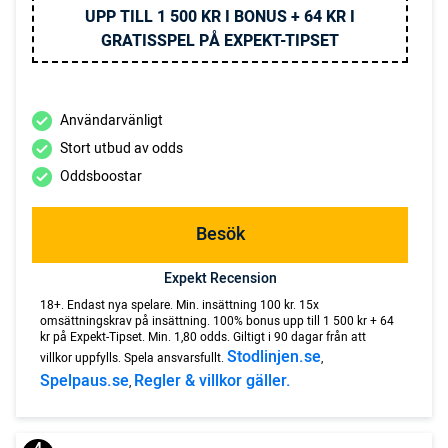
UPP TILL 1 500 KR I BONUS + 64 KR I
GRATISSPEL PÅ EXPEKT-TIPSET
Användarvänligt
Stort utbud av odds
Oddsboostar
Besök
Expekt Recension
18+. Endast nya spelare. Min. insättning 100 kr. 15x
omsättningskrav på insättning. 100% bonus upp till 1 500 kr + 64
kr på Expekt-Tipset. Min. 1,80 odds. Giltigt i 90 dagar från att
Stodlinjen.se
villkor uppfylls. Spela ansvarsfullt.
,
Spelpaus.se
Regler & villkor gäller.
,