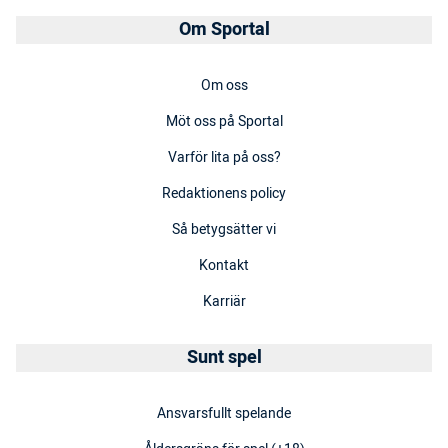
Om Sportal
Om oss
Möt oss på Sportal
Varför lita på oss?
Redaktionens policy
Så betygsätter vi
Kontakt
Karriär
Sunt spel
Ansvarsfullt spelande