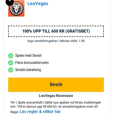
4
LeoVegas
100% UPP TILL 600 KR (GRATISBET)
Inga omsättningskrav | Minsta odds: 1.80
Spela med Swish
Flera bonusalternativ
Snabb betalning
Besök
LeoVegas Recension
18+ | Spela ansvarsfullt | Gäller nya spelare vid första insättningen
min. 100 kr (bonus upp till 600 kr). 6x omsättningskrav inom 60
Läs regler & villkor här
dagar.
.