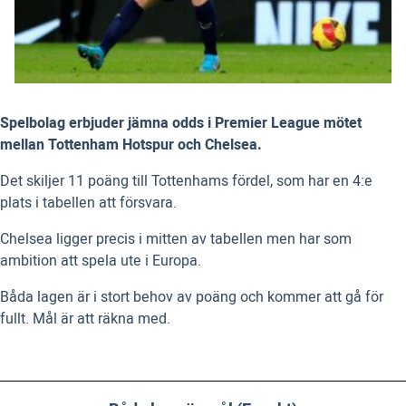
Spelbolag erbjuder jämna odds i Premier League mötet
mellan Tottenham Hotspur och Chelsea.
Det skiljer 11 poäng till Tottenhams fördel, som har en 4:e
plats i tabellen att försvara.
Chelsea ligger precis i mitten av tabellen men har som
ambition att spela ute i Europa.
Båda lagen är i stort behov av poäng och kommer att gå för
fullt. Mål är att räkna med.