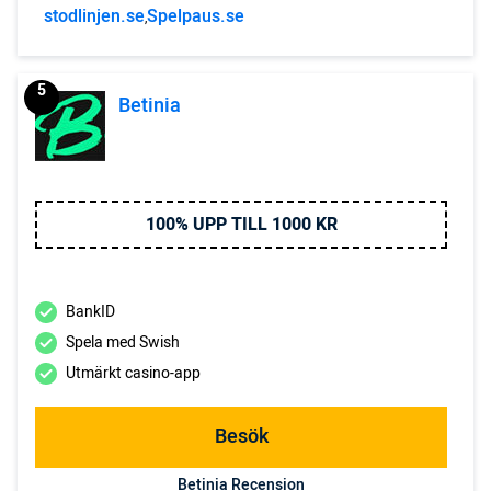
stodlinjen.se
Spelpaus.se
,
5
Betinia
100% UPP TILL 1000 KR
BankID
Spela med Swish
Utmärkt casino-app
Besök
Betinia Recension