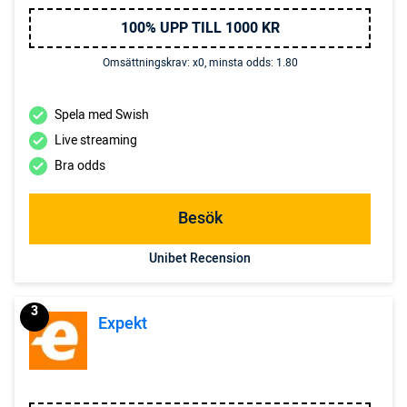
100% UPP TILL 1000 KR
Omsättningskrav: x0, minsta odds: 1.80
Spela med Swish
Live streaming
Bra odds
Besök
Unibet Recension
3
Expekt