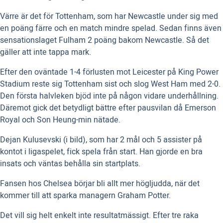
Värre är det för Tottenham, som har Newcastle under sig med
en poäng färre och en match mindre spelad. Sedan finns även
sensationslaget Fulham 2 poäng bakom Newcastle. Så det
gäller att inte tappa mark.
Efter den oväntade 1-4 förlusten mot Leicester på King Power
Stadium reste sig Tottenham sist och slog West Ham med 2-0.
Den första halvleken bjöd inte på någon vidare underhållning.
Däremot gick det betydligt bättre efter pausvilan då Emerson
Royal och Son Heung-min nätade.
Dejan Kulusevski (i bild), som har 2 mål och 5 assister på
kontot i ligaspelet, fick spela från start. Han gjorde en bra
insats och väntas behålla sin startplats.
Fansen hos Chelsea börjar bli allt mer högljudda, när det
kommer till att sparka managern Graham Potter.
Det vill sig helt enkelt inte resultatmässigt. Efter tre raka