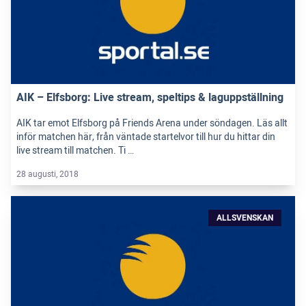
AIK – Elfsborg: Live stream, speltips & laguppställning
AIK tar emot Elfsborg på Friends Arena under söndagen. Läs allt
inför matchen här, från väntade startelvor till hur du hittar din
live stream till matchen. Ti …
28 augusti, 2018
ALLSVENSKAN