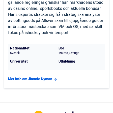
gällande regleringar granskar han marknadens utbud
av casino online, sportsbooks och aktuella bonusar.
Hans expertis sträcker sig från strategiska analyser
av bettingodds på Allsvenskan till djupgående guider
inför stora mästerskap som VM och OS, med särskilt
fokus på ishockey och vintersport.
Nationalitet
Bor
Svensk
Malmö, Sverige
Universitet
Utbildning
-
-
Mer info om Jimmie Nyman