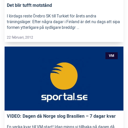
Det blir tufft motstånd
I lördags reste Örebro SK till Turkiet för årets andra
träningsläger. Efter några dagar i Finland är det nu dags att sipa
formen ytterligare på sydligare breddgr …
22 februari, 2012
VM
VIDEO: Dagen då Norge slog Brasilien – 7 dagar kvar
En vecka kvar till VM-start! Idag minns vi tillbaka på dagen då