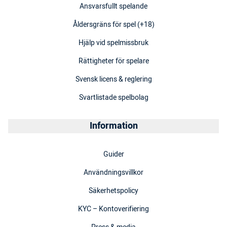
Ansvarsfullt spelande
Åldersgräns för spel (+18)
Hjälp vid spelmissbruk
Rättigheter för spelare
Svensk licens & reglering
Svartlistade spelbolag
Information
Guider
Användningsvillkor
Säkerhetspolicy
KYC – Kontoverifiering