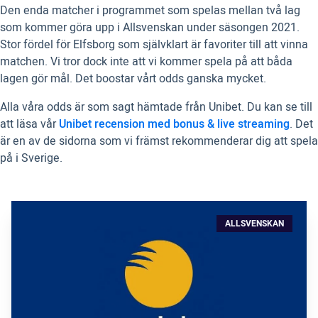
Den enda matcher i programmet som spelas mellan två lag
som kommer göra upp i Allsvenskan under säsongen 2021.
Stor fördel för Elfsborg som självklart är favoriter till att vinna
matchen. Vi tror dock inte att vi kommer spela på att båda
lagen gör mål. Det boostar vårt odds ganska mycket.
Alla våra odds är som sagt hämtade från Unibet. Du kan se till
att läsa vår
Unibet recension med bonus & live streaming
. Det
är en av de sidorna som vi främst rekommenderar dig att spela
på i Sverige.
ALLSVENSKAN