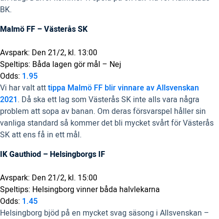
BK.
Malmö FF – Västerås SK
Avspark: Den 21/2, kl. 13:00
Speltips: Båda lagen gör mål – Nej
Odds:
1.95
Vi har valt att
tippa Malmö FF blir vinnare av Allsvenskan
2021
. Då ska ett lag som Västerås SK inte alls vara några
problem att sopa av banan. Om deras försvarspel håller sin
vanliga standard så kommer det bli mycket svårt för Västerås
SK att ens få in ett mål.
IK Gauthiod – Helsingborgs IF
Avspark: Den 21/2, kl. 15:00
Speltips: Helsingborg vinner båda halvlekarna
Odds:
1.45
Helsingborg bjöd på en mycket svag säsong i Allsvenskan –