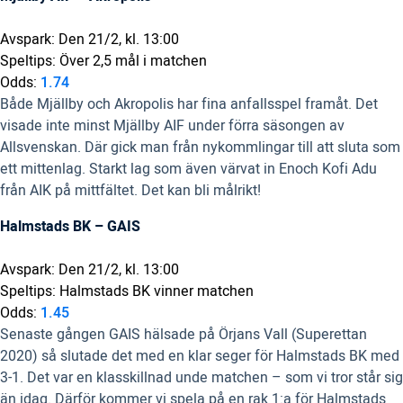
Avspark: Den 21/2, kl. 13:00
Speltips: Över 2,5 mål i matchen
Odds:
1.74
Både Mjällby och Akropolis har fina anfallsspel framåt. Det
visade inte minst Mjällby AIF under förra säsongen av
Allsvenskan. Där gick man från nykommlingar till att sluta som
ett mittenlag. Starkt lag som även värvat in Enoch Kofi Adu
från AIK på mittfältet. Det kan bli målrikt!
Halmstads BK – GAIS
Avspark: Den 21/2, kl. 13:00
Speltips: Halmstads BK vinner matchen
Odds:
1.45
Senaste gången GAIS hälsade på Örjans Vall (Superettan
2020) så slutade det med en klar seger för Halmstads BK med
3-1. Det var en klasskillnad unde matchen – som vi tror står sig
än idag. Därför kommer vi spela på en rak 1:a för Halmstads