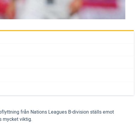
flyttning från Nations Leagues B-division ställs emot
 mycket viktig.