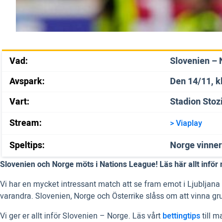
Vad:
Slovenien – 
Avspark:
Den 14/11, kl
Vart:
Stadion Stozi
Stream:
> Viaplay
Speltips:
Norge vinne
Slovenien och Norge möts i Nations League! Läs här allt inför m
Vi har en mycket intressant match att se fram emot i Ljubljana
varandra. Slovenien, Norge och Österrike slåss om att vinna gr
Vi ger er allt inför Slovenien – Norge. Läs vårt
bettingtips
till m