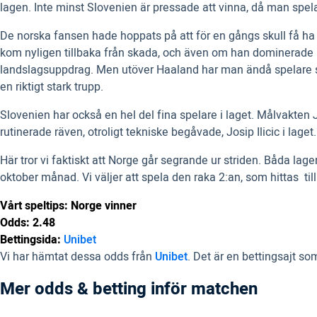
lagen. Inte minst Slovenien är pressade att vinna, då man sp
De norska fansen hade hoppats på att för en gångs skull få ha 
kom nyligen tillbaka från skada, och även om han dominerade mot
landslagsuppdrag. Men utöver Haaland har man ändå spelare so
en riktigt stark trupp.
Slovenien har också en hel del fina spelare i laget. Målvakten
rutinerade räven, otroligt tekniske begåvade, Josip Ilicic i laget.
Här tror vi faktiskt att Norge går segrande ur striden. Båda 
oktober månad. Vi väljer att spela den raka 2:an, som hittas ti
Vårt speltips: Norge vinner
Odds: 2.48
Bettingsida:
Unibet
Vi har hämtat dessa odds från
Unibet
. Det är en bettingsajt s
Mer odds & betting inför matchen