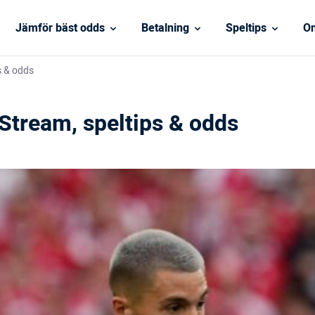
Jämför bäst odds
Betalning
Speltips
On
s & odds
Stream, speltips & odds