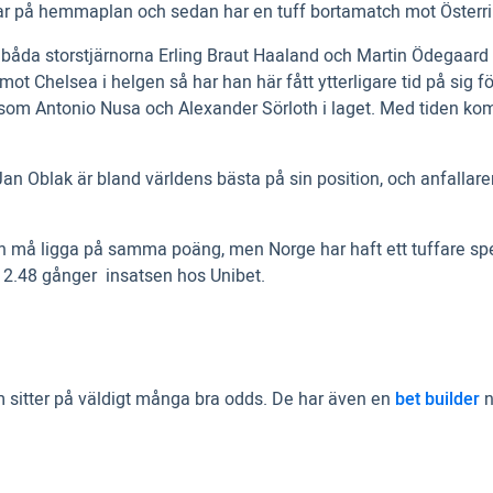
elar på hemmaplan och sedan har en tuff bortamatch mot Österr
båda storstjärnorna Erling Braut Haaland och Martin Ödegaard i
 Chelsea i helgen så har han här fått ytterligare tid på sig för
m Antonio Nusa och Alexander Sörloth i laget. Med tiden komm
 Jan Oblak är bland världens bästa på sin position, och anfalla
lagen må ligga på samma poäng, men Norge har haft ett tuffare
ll 2.48 gånger insatsen hos Unibet.
om sitter på väldigt många bra odds. De har även en
bet builder
n