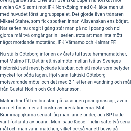
övertygande sätt. Efter att i Svenska Cupen ha torskat mot
rivalen GAIS samt mot IFK Norrköping med 0-4, åkte man ut
med huvudet först ur gruppspelet. Det gjorde även tränaren
Mikael Stahre, som fick sparken innan Allsvenskan ens börjat.
När serien nu dragit i gång står man på noll poäng och noll
gjorda mål två omgångar in i serien, trots att man inte mött
något mördande motstånd, IFK Värnamo och Kalmar FF.
Nu ställs Göteborg inför en av årets tuffaste hemmamatcher,
mot Malmö FF. Det är ett rivalmöte mellan två av Sveriges
historiskt sett mest lyckade klubbar, och ett möte som betyder
mycket för båda lagen. Ifjol vann faktiskt Göteborg
motsvarande möte, och det med 2-1 efter en vändning och mål
från Gustaf Norlin och Carl Johansson.
Malmö har fått en bra start på säsongen poängmässigt, även
om det finns mer att önska av prestationerna. Mot
Brommapojkarna senast låg man länge under, och BP hade
varit förtjänta av poäng. Men Isaac Kiese Thelin satte två sena
mål och man vann matchen, vilket också var ett bevis på