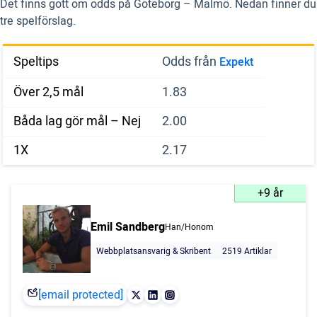
Det finns gott om odds på Göteborg – Malmö. Nedan finner du
tre spelförslag.
Speltips
Odds från
Expekt
Över 2,5 mål
1.83
Båda lag gör mål – Nej
2.00
1X
2.17
+9 år
Emil Sandberg
Han/Honom
Webbplatsansvarig & Skribent
2519 Artiklar
[email protected]