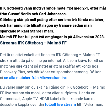
IFK Göteborg vann motsvarande möte ifjol med 2-1, efter mål
från Gustaf Norlin och Carl Johansson.
Göteborg står på noll poäng efter seriens två första matcher,
och har ännu inte tillsatt någon ny tränare sedan man
sparkade Mikael Stahre i mars.
Malmö FF har full pott två omgångar in på Allsvenskan 2023.
Streama IFK Göteborg – Malmö FF
Det är relativt enkelt att finna en IFK Göteborg – Malmö FF
stream att titta på online på internet. Allt som krävs för att se
matchen direktsänt på nätet är att ni skaffar ett konto hos
Discovery Plus, och där köper ett sportabonnemang. Då kan
ni
se alla matcher från Allsvenskan live
.
Du väljer själv om du ska ha i gång din IFK Göteborg – Malmö
FF live stream via mobil, dator eller surfplatta. Har du en
Chromecast, Apple TV, HDMI-kabel eller liknande kan du
dessutom koppla över din
fotboll live stream
till TV-skärmen,