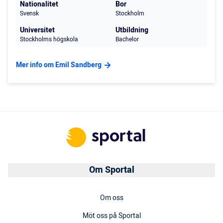
Nationalitet
Bor
Svensk
Stockholm
Universitet
Utbildning
Stockholms högskola
Bachelor
Mer info om Emil Sandberg
Om Sportal
Om oss
Möt oss på Sportal