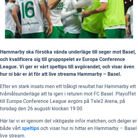
Hammarby ska försöka vända underläge till seger mot Basel,
och kvalificera sig till gruppspelet av Europa Conference
League. Vi ger er vårt speltips till avgörandet, och visar även
hur ni bär er åt för att live streama Hammarby – Basel.
Efter en stark insats men ett tråkigt resultat har Hammarby ett
tvåmålsunderläge att ta igen i returen mot FC Basel. Playoffet
till Europa Conference League avgörs på Tele2 Arena, på
torsdag den 26 augusti klockan 19:00.
Här tar vi er igenom det viktigaste inför matchen, och delger er
både vårt
speltips
och visar hur ni hittar en Hammarby – Basel
live stream.