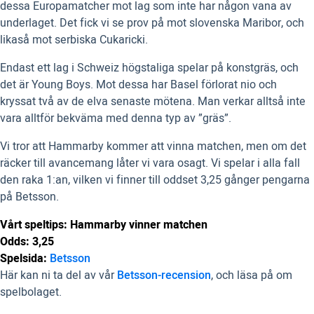
dessa Europamatcher mot lag som inte har någon vana av
underlaget. Det fick vi se prov på mot slovenska Maribor, och
likaså mot serbiska Cukaricki.
Endast ett lag i Schweiz högstaliga spelar på konstgräs, och
det är Young Boys. Mot dessa har Basel förlorat nio och
kryssat två av de elva senaste mötena. Man verkar alltså inte
vara alltför bekväma med denna typ av ”gräs”.
Vi tror att Hammarby kommer att vinna matchen, men om det
räcker till avancemang låter vi vara osagt. Vi spelar i alla fall
den raka 1:an, vilken vi finner till oddset 3,25 gånger pengarna
på Betsson.
Vårt speltips: Hammarby vinner matchen
Odds: 3,25
Spelsida:
Betsson
Här kan ni ta del av vår
Betsson-recension
, och läsa på om
spelbolaget.