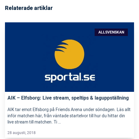
Relaterade artiklar
ALLSVENSKAN
AIK – Elfsborg: Live stream, speltips & laguppställning
AIK tar emot Elfsborg på Friends Arena under söndagen. Läs allt
inför matchen här, från väntade startelvor till hur du hittar din
live stream till matchen. Ti …
28 augusti, 2018