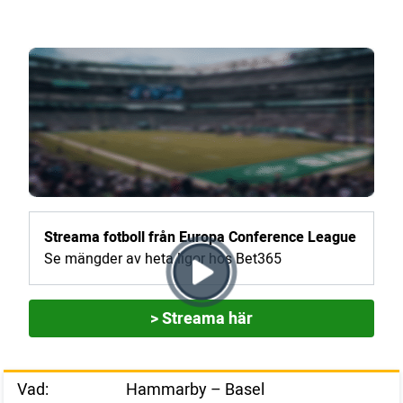
Streama fotboll från Europa Conference League
Se mängder av heta ligor hos Bet365
> Streama här
Vad:
Hammarby – Basel