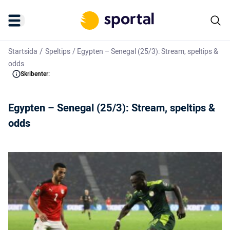
/
Startsida
Speltips
/
Egypten – Senegal (25/3): Stream, speltips &
odds
Skribenter:
Egypten – Senegal (25/3): Stream, speltips &
odds