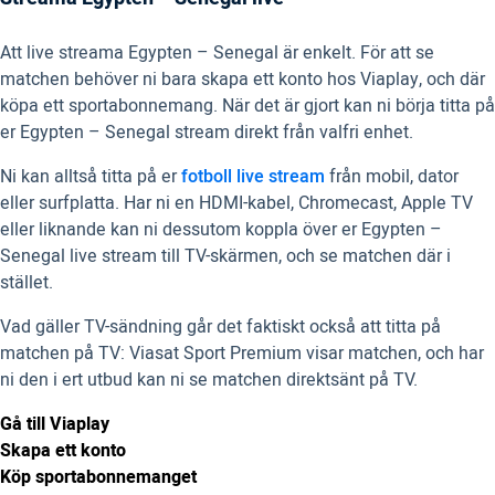
Att live streama Egypten – Senegal är enkelt. För att se
matchen behöver ni bara skapa ett konto hos Viaplay, och där
köpa ett sportabonnemang. När det är gjort kan ni börja titta på
er Egypten – Senegal stream direkt från valfri enhet.
Ni kan alltså titta på er
fotboll live stream
från mobil, dator
eller surfplatta. Har ni en HDMI-kabel, Chromecast, Apple TV
eller liknande kan ni dessutom koppla över er Egypten –
Senegal live stream till TV-skärmen, och se matchen där i
stället.
Vad gäller TV-sändning går det faktiskt också att titta på
matchen på TV: Viasat Sport Premium visar matchen, och har
ni den i ert utbud kan ni se matchen direktsänt på TV.
Gå till Viaplay
Skapa ett konto
Köp sportabonnemanget