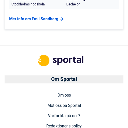
Stockholms högskola
Bachelor
Mer info om Emil Sandberg
Om Sportal
Om oss
Möt oss på Sportal
Varför lita på oss?
Redaktionens policy