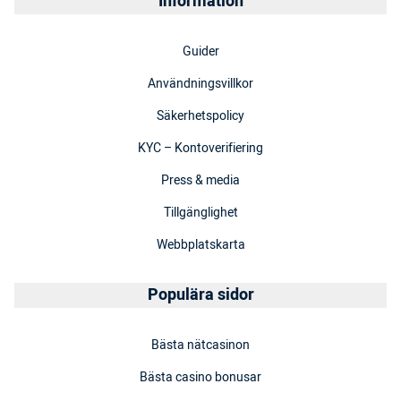
Information
Guider
Användningsvillkor
Säkerhetspolicy
KYC – Kontoverifiering
Press & media
Tillgänglighet
Webbplatskarta
Populära sidor
Bästa nätcasinon
Bästa casino bonusar