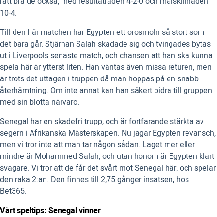
rätt bra de också, med resultatraden 4-2-0 och målskillnaden
10-4.
Till den här matchen har Egypten ett orosmoln så stort som
det bara går. Stjärnan Salah skadade sig och tvingades bytas
ut i Liverpools senaste match, och chansen att han ska kunna
spela här är ytterst liten. Han väntas även missa returen, men
är trots det uttagen i truppen då man hoppas på en snabb
återhämtning. Om inte annat kan han säkert bidra till gruppen
med sin blotta närvaro.
Senegal har en skadefri trupp, och är fortfarande stärkta av
segern i Afrikanska Mästerskapen. Nu jagar Egypten revansch,
men vi tror inte att man tar någon sådan. Laget mer eller
mindre är Mohammed Salah, och utan honom är Egypten klart
svagare. Vi tror att de får det svårt mot Senegal här, och spelar
den raka 2:an. Den finnes till 2,75 gånger insatsen, hos
Bet365.
Vårt speltips: Senegal vinner