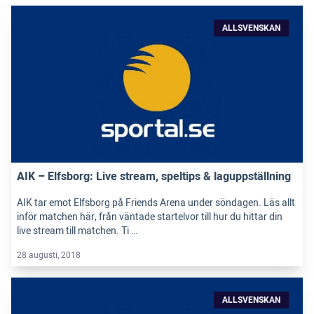
ALLSVENSKAN
AIK – Elfsborg: Live stream, speltips & laguppställning
AIK tar emot Elfsborg på Friends Arena under söndagen. Läs allt
inför matchen här, från väntade startelvor till hur du hittar din
live stream till matchen. Ti …
28 augusti, 2018
ALLSVENSKAN