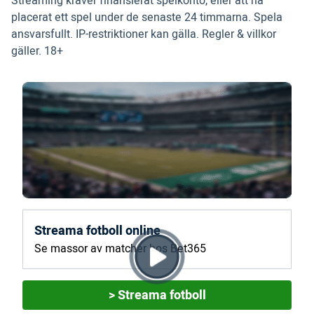
Streaming kräver finansierat spelkonto, eller att ha
placerat ett spel under de senaste 24 timmarna. Spela
ansvarsfullt. IP-restriktioner kan gälla. Regler & villkor
gäller. 18+
Streama fotboll online
Se massor av matcher hos Bet365
> Streama fotboll