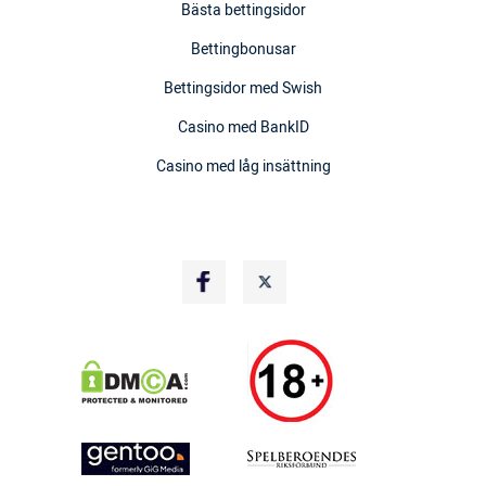
Bästa bettingsidor
Bettingbonusar
Bettingsidor med Swish
Casino med BankID
Casino med låg insättning