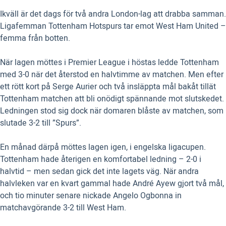
Ikväll är det dags för två andra London-lag att drabba samman.
Ligafemman Tottenham Hotspurs tar emot West Ham United –
femma från botten.
När lagen möttes i Premier League i höstas ledde Tottenham
med 3-0 när det återstod en halvtimme av matchen. Men efter
ett rött kort på Serge Aurier och två insläppta mål bakåt tillät
Tottenham matchen att bli onödigt spännande mot slutskedet.
Ledningen stod sig dock när domaren blåste av matchen, som
slutade 3-2 till ”Spurs”.
En månad därpå möttes lagen igen, i engelska ligacupen.
Tottenham hade återigen en komfortabel ledning – 2-0 i
halvtid – men sedan gick det inte lagets väg. När andra
halvleken var en kvart gammal hade André Ayew gjort två mål,
och tio minuter senare nickade Angelo Ogbonna in
matchavgörande 3-2 till West Ham.