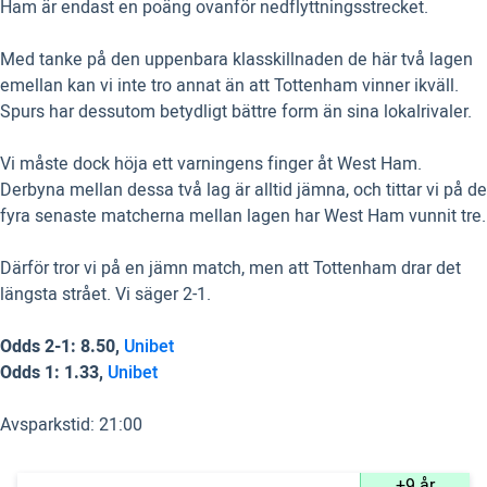
Ham är endast en poäng ovanför nedflyttningsstrecket.
Med tanke på den uppenbara klasskillnaden de här två lagen
emellan kan vi inte tro annat än att Tottenham vinner ikväll.
Spurs har dessutom betydligt bättre form än sina lokalrivaler.
Vi måste dock höja ett varningens finger åt West Ham.
Derbyna mellan dessa två lag är alltid jämna, och tittar vi på de
fyra senaste matcherna mellan lagen har West Ham vunnit tre.
Därför tror vi på en jämn match, men att Tottenham drar det
längsta strået. Vi säger 2-1.
Odds 2-1: 8.50,
Unibet
Odds 1: 1.33,
Unibet
Avsparkstid: 21:00
+9 år