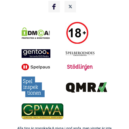
Alla tips är granskade & givna i god anda, men vinster är inte