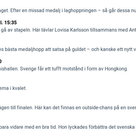
. Efter en missad medalj i laghoppningen – så går dessa nu in i
l. 15:35
gå av stapeln. Här tävlar Lovisa Karlsson tillsammans med An
s bästa medaljhopp att satsa på guldet – och kanske ett nytt v
0
shallen. Sverige får ett tufft motstånd i form av Hongkong.
erna i kvalet.
en till finalen. Här kan det finnas en outside-chans på en sve
bara vidare med en bra tid. Hon lyckades förbättra det svenska r