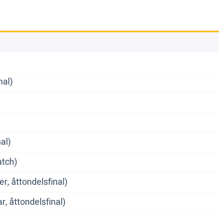
nal)
al)
atch)
r, åttondelsfinal)
r, åttondelsfinal)