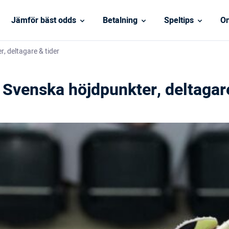
Jämför bäst odds
Betalning
Speltips
On
, deltagare & tider
 Svenska höjdpunkter, deltagare