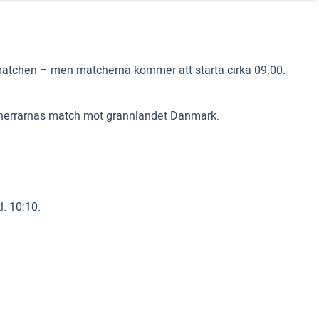
r matchen – men matcherna kommer att starta cirka 09:00.
är herrarnas match mot grannlandet Danmark.
l. 10:10.