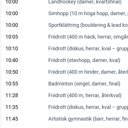
10:00
Landhockey (damer, kvartsfinal)
10:00
Simhopp (10 m höga hopp, damer, 
10:00
Sportklättring (bouldering & lead k
10:05
Friidrott (400 m häck, herrar, omgå
10:10
Friidrott (diskus, herrar, kval – grup
10:40
Friidrott (stavhopp, damer, kval)
10:50
Friidrott (400 m hinder, damer, åter
10:55
Badminton (singel, damer, final)
11:28
Friidrott (400 m, herrar, återkval)
11:35
Friidrott (diskus, herrar, kval – grup
11:45
Artistisk gymnastik (barr, herrar, fin