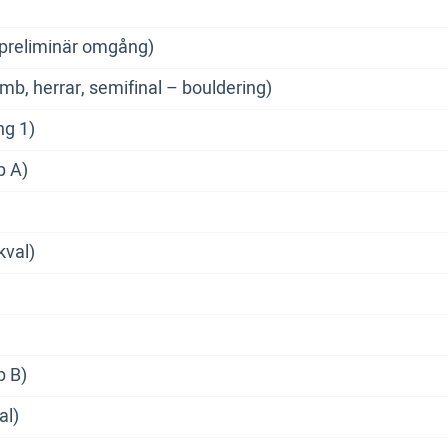
preliminär omgång)
omb, herrar, semifinal – bouldering)
ng 1)
p A)
kval)
p B)
al)